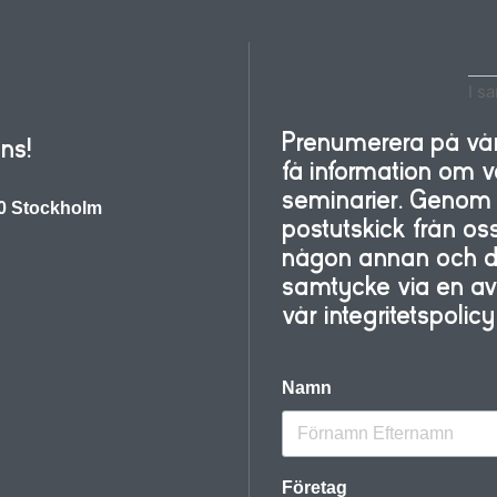
I s
Prenumerera på vårt
ns!
få information om
seminarier. Genom a
30 Stockholm
postutskick från oss
någon annan och du 
samtycke via en avre
vår integritetspolic
Namn
Företag