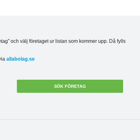
tag” och välj företaget ur listan som kommer upp. Då fylls
via
allabolag.se
SÖK FÖRETAG