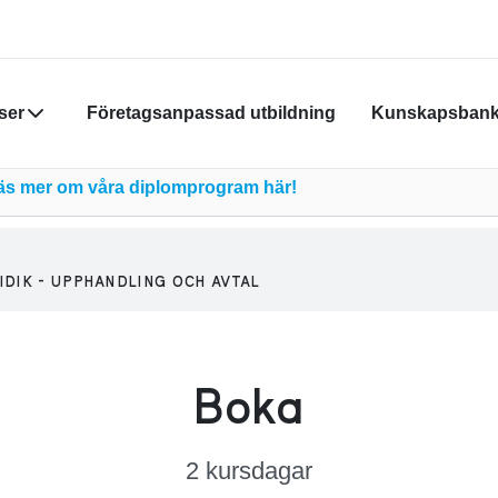
ser
Företagsanpassad utbildning
Kunskapsban
Din varukor
Läs mer om våra diplomprogram här!
Du måste vara
skapa nytt k
DIK - UPPHANDLING OCH AVTAL
Klicka
här
för
Boka
2 kursdagar