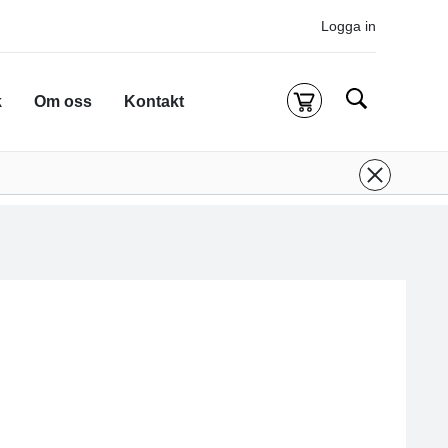
Logga in
Sök
k
Om oss
Kontakt
Kassa
g är tom
 inloggad för att köpa kurser.
Logga in
eller
onto
ifall du inte redan har ett.
 att komma till alla tillgängliga onlinekurser.