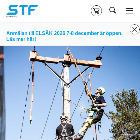
Sök
Kassa
Din varukorg är tom
Anmälan till ELSÄK 2026 7-8 december är öppen.
Läs mer här!
Du måste vara inloggad för att köpa kurser.
Logga in
eller
skapa nytt konto
ifall du inte redan har ett.
Klicka
här
för att komma till alla tillgängliga onlinekurser.