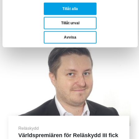
Elsäkerhet & föreskrifter
Mats Jonsson: Tre frågor som lägger
Tillåt alla
grunden för betryggande ...
Tillåt urval
Avvisa
Reläskydd
Världspremiären för Reläskydd III fick