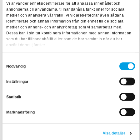
Vi använder enhetsidentifierare för att anpassa innehållet och
annonserna till användarna, tillhandahålla funktioner för sociala
medier och analysera vår trafik. Vi vidarebefordrar även sådana
Reläskydd
identifierare och annan information från din enhet till de sociala
Reläskyddens roll i ett modernt elnät
medier och annons- och analysföretag som vi samarbetar med.
– Florin Stelea om utm...
Dessa kan i sin tur kombinera informationen med annan information
som du har tillhandahållit eller som de har samlat in när du har
använt deras tjänster.
Samtyckesval
Nödvändig
Inställningar
Statistik
Marknadsföring
Visa detaljer