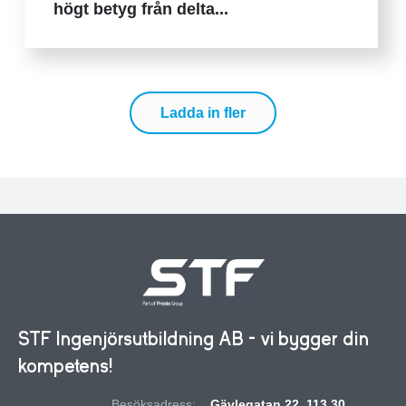
högt betyg från delta...
Ladda in fler
STF Ingenjörsutbildning AB - vi bygger din
kompetens!
Besöksadress:
Gävlegatan 22, 113 30