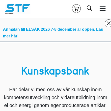
Sök
Kassa
Din varukorg är tom
Anmälan till ELSÄK 2026 7-8 december är öppen. Läs
mer här!
Du måste vara inloggad för att köpa kurser.
Logga in
eller
skapa nytt konto
ifall du inte redan har ett.
Klicka
här
för att komma till alla tillgängliga onlinekurser.
Kunskapsbank
Här delar vi med oss av vår kunskap inom
kompetensutveckling och vidareutbildning inom
el och energi genom egenproducerade artiklar.