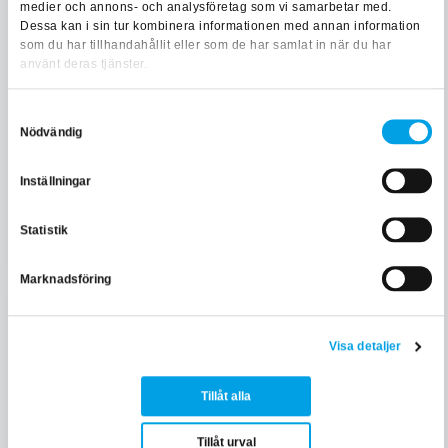
medier och annons- och analysföretag som vi samarbetar med.
Dessa kan i sin tur kombinera informationen med annan information
e-learning
som du har tillhandahållit eller som de har samlat in när du har
använt deras tjänster.
3 900 kr exkl. moms
Samtyckesval
Nödvändig
LÄS MER OCH BOKA
Inställningar
Lägg i varukorgen
Statistik
Marknadsföring
EL & ENERGI
EBR Diplomerad mätarmontör
Visa detaljer
Klassrum
Tillåt alla
Tillåt urval