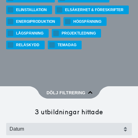
ELINSTALLATION
ELSÄKERHET & FÖRESKRIFTER
ENERGIPRODUKTION
HÖGSPÄNNING
LÅGSPÄNNING
PROJEKTLEDNING
RELÄSKYDD
TEMADAG
DÖLJ FILTRERING
3
utbildningar hittade