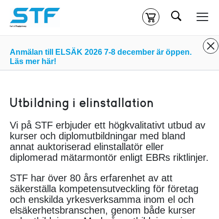
Sök
Kassa
Din varukorg är tom
Anmälan till ELSÄK 2026 7-8 december är öppen.
Läs mer här!
Du måste vara inloggad för att köpa kurser.
Logga in
eller
skapa nytt konto
ifall du inte redan har ett.
Utbildning i elinstallation
Klicka
här
för att komma till alla tillgängliga onlinekurser.
Vi på STF erbjuder ett högkvalitativt utbud av
kurser och diplomutbildningar med bland
annat auktoriserad elinstallatör eller
diplomerad mätarmontör enligt EBRs riktlinjer.
STF har över 80 års erfarenhet av att
säkerställa kompetensutveckling för företag
och enskilda yrkesverksamma inom el och
elsäkerhetsbranschen, genom både kurser