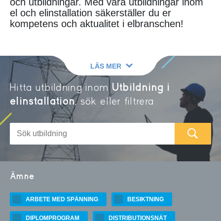
och utbildningar. Med våra utbildningar inom
el och elinstallation säkerställer du er
kompetens och aktualitet i elbranschen!​
LÄS MER
Hitta utbildning inom
Utbildning i
elinstallation
, sök eller filtrera
Sök
efter
SÖK
kurs
på
stf.se
Ämne
ARBETE MED SPÄNNING
BESIKTNING
DIPLOMPROGRAM
DISTRIBUTIONSNÄT