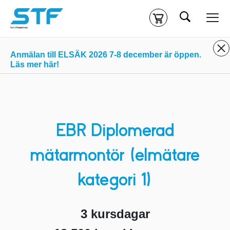
Sök
Kassa
Din varukorg är tom
Anmälan till ELSÄK 2026 7-8 december är öppen.
Läs mer här!
Du måste vara inloggad för att köpa kurser.
Logga in
eller
skapa nytt konto
ifall du inte redan har ett.
Klicka
här
för att komma till alla tillgängliga onlinekurser.
EBR Diplomerad
mätarmontör (elmätare
kategori 1)
3 kursdagar