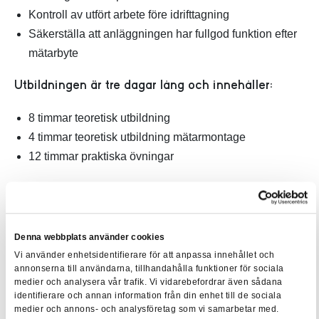
Kontroll av utfört arbete före idrifttagning
Säkerställa att anläggningen har fullgod funktion efter
mätarbyte
Utbildningen är tre dagar lång och innehåller:
8 timmar teoretisk utbildning
4 timmar teoretisk utbildning mätarmontage
12 timmar praktiska övningar
Efter avslutad utbildning ska kursdeltagaren ha kunskap i
enlighet med utbildningsspecifikationen. Deltagaren ska
också ha visat förmåga att omvandla kunskap till praktiskt
Denna webbplats använder cookies
utförande genom godkänt resultat på kunskapstest och
Vi använder enhetsidentifierare för att anpassa innehållet och
annonserna till användarna, tillhandahålla funktioner för sociala
praktiska övningar. Godkänt resultat ger EBR-intyg.
medier och analysera vår trafik. Vi vidarebefordrar även sådana
identifierare och annan information från din enhet till de sociala
Repetitionsutbildning ska genomföras med ett intervall på
medier och annons- och analysföretag som vi samarbetar med.