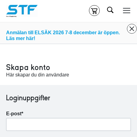
Sök
Kassa
Din varukorg är tom
Anmälan till ELSÄK 2026 7-8 december är öppen.
Läs mer här!
Du måste vara inloggad för att köpa kurser.
Logga in
eller
skapa nytt konto
ifall du inte redan har ett.
Skapa konto
Klicka
här
för att komma till alla tillgängliga onlinekurser.
Här skapar du din användare
Loginuppgifter
E-post*