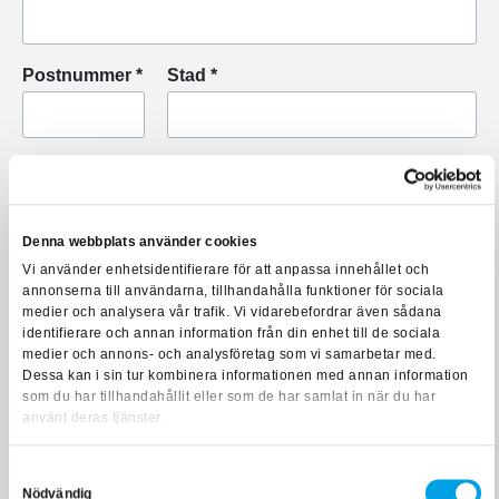
Postnummer *
Stad *
Använd som faktureringsadress
Denna webbplats använder cookies
Faktureringsinformation
Vi använder enhetsidentifierare för att anpassa innehållet och
annonserna till användarna, tillhandahålla funktioner för sociala
medier och analysera vår trafik. Vi vidarebefordrar även sådana
Företagsnamn *
identifierare och annan information från din enhet till de sociala
medier och annons- och analysföretag som vi samarbetar med.
Dessa kan i sin tur kombinera informationen med annan information
som du har tillhandahållit eller som de har samlat in när du har
Adress *
använt deras tjänster.
Samtyckesval
Nödvändig