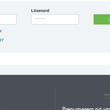
Lösenord
e
t?
ösenord
SKICKA
I s
ill dig för
lösenord.
Prenumerera på vårt