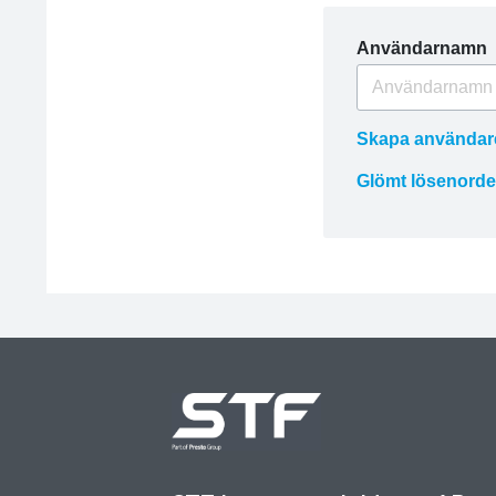
Användarnamn
Skapa användar
Glömt lösenorde
Återställ l
E-post
Vi skickar en länk t
att återställa ditt 