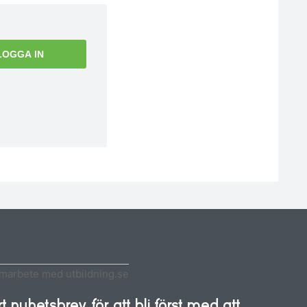
LOGGA IN
amarbete med utbildning.se
 nyhetsbrev för att bli först med att