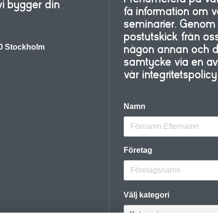
vi bygger din
få information om
seminarier. Genom a
postutskick från oss
30 Stockholm
någon annan och du 
samtycke via en avre
vår integritetspolic
Namn
Företag
Välj kategori