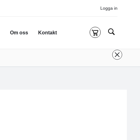
Logga in
Sök
Om oss
Kontakt
Kassa
g är tom
 inloggad för att köpa kurser.
Logga in
eller
onto
ifall du inte redan har ett.
 att komma till alla tillgängliga onlinekurser.