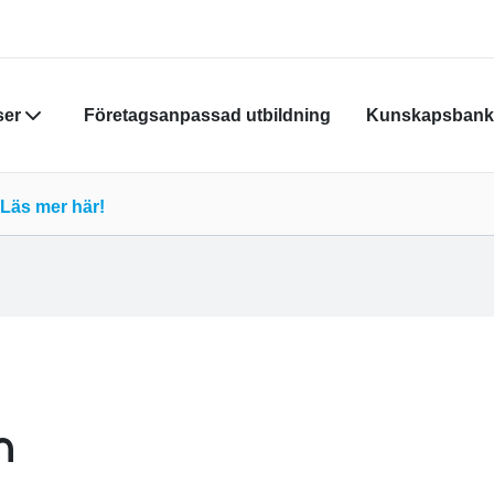
ser
Företagsanpassad utbildning
Kunskapsbank
Din varukor
Läs mer här!
Du måste vara
skapa nytt k
Klicka
här
för
n