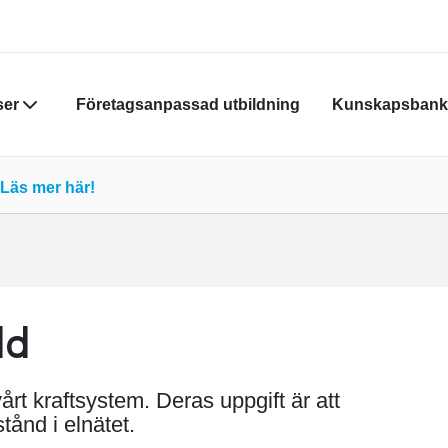
ser
Företagsanpassad utbildning
Kunskapsbank
Din varukor
Läs mer här!
Du måste vara
skapa nytt k
Klicka
här
för
dd
rt kraftsystem. Deras uppgift är att
stånd i elnätet.