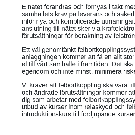
Elnätet förändras och förnyas i takt me
samhällets krav på leverans och säkerh
inför nya och komplicerade utmaningar.
anslutning till nätet sker via kraftelekt
förutsättningar för beräkning av felstr
Ett väl genomtänkt felbortkopplingssys
anläggningen kommer att få en allt stö
el till vårt samhälle i framtiden. Det 
egendom och inte minst, minimera risk
Vi kräver att felbortkoppling ska vara til
och ändrade förutsättningar kommer att
dig som arbetar med felbortkopplingssy
utbud av kurser inom reläskydd och fel
introduktionskurs till fördjupande kurser