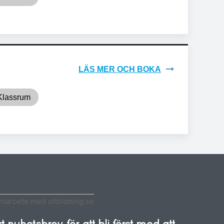
LÄS MER OCH BOKA
Klassrum
amarbete med utbildning.se