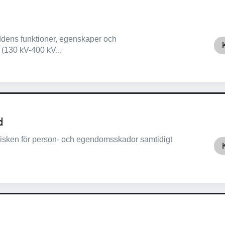
kyddens funktioner, egenskaper och
(130 kV-400 kV...
d
 risken för person- och egendomsskador samtidigt