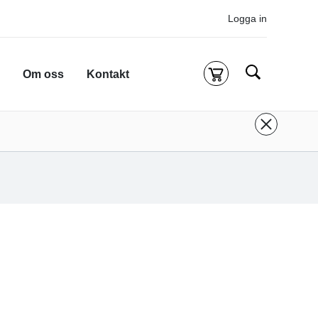
Logga in
Sök
Om oss
Kontakt
Kassa
g är tom
 inloggad för att köpa kurser.
Logga in
eller
onto
ifall du inte redan har ett.
 att komma till alla tillgängliga onlinekurser.