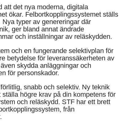
d att det nya moderna, digitala
et ökar. Felbortkopplingssystemet ställs
 Nya typer av genereringar där
ronik, ger bland annat ändrade
ömmar och inställningar av reläskydden.
tem och en fungerande selektivplan för
rre betydelse för leveranssäkerheten av
ska även skydda anläggningar och
en för personskador.
lförlitlig, snabb och selektiv. Ny teknik
 ställa högre krav på din kompetens för
stem och reläskydd. STF har ett brett
bortkopplingssystem, från
.