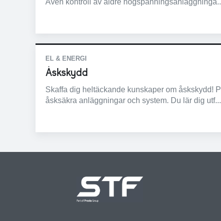
Även kontroll av äldre högspänningsanläggninga..
EL & ENERGI
Åskskydd
Skaffa dig heltäckande kunskaper om åskskydd! På
åsksäkra anläggningar och system. Du lär dig utf...