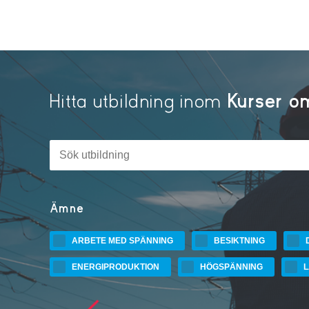
Hitta utbildning inom
Kurser o
Sök
efter
kurs
på
stf.se
Ämne
ARBETE MED SPÄNNING
BESIKTNING
ENERGIPRODUKTION
HÖGSPÄNNING