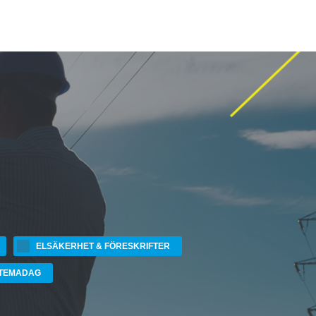
ELSÄKERHET & FÖRESKRIFTER
TEMADAG