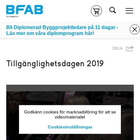
Sök
Kassa
Din varukorg är tom
Bli Diplomerad Byggprojektledare på 11 dagar -
Läs mer om våra diplomprogram här!
Du måste vara inloggad för att köpa kurser.
Logga in
eller
DELA
skapa nytt konto
ifall du inte redan har ett.
Tillgänglighetsdagen 2019
Klicka
här
för att komma till alla tillgängliga onlinekurser.
Godkänn cookies för marknadsföring för att se
videomaterialet
Cookiesinställningar