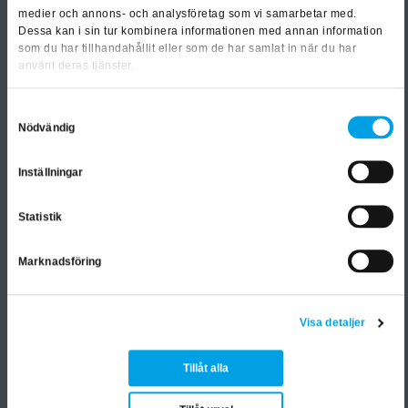
medier och annons- och analysföretag som vi samarbetar med.
Dessa kan i sin tur kombinera informationen med annan information
som du har tillhandahållit eller som de har samlat in när du har
använt deras tjänster.
Samtyckesval
Nödvändig
I samarbete med utbildning.se
Prenumerera på vårt nyhetsbrev för att
Inställningar
bli först med att få information om våra
kommande kurser och seminarier.
Statistik
Genom att anmäla dig samtycker du till
Marknadsföring
e-postutskick från oss. Dina uppgifter
delges aldrig någon annan och du kan
när som helst ta tillbaka ditt samtycke
Visa detaljer
via en avregistreringslänk i varje mail.
Läs vår integritetspolicy i länken nedan.
Tillåt alla