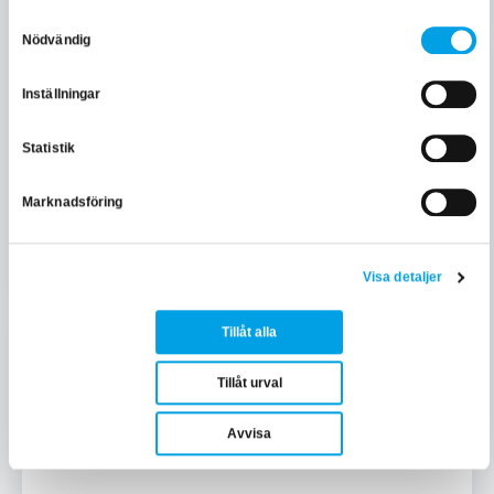
Samtyckesval
Nödvändig
e-learning
Inställningar
1 900 kr exkl. moms
Statistik
LÄS MER OCH BOKA
Marknadsföring
Lägg i varukorgen
Visa detaljer
Tillåt alla
FASTIGHET
Värme och kylteknik
Tillåt urval
e-learning
Avvisa