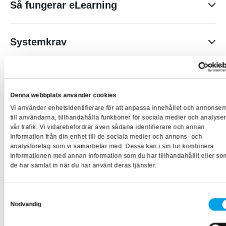
Så fungerar eLearning
grundläggande kunskaper i ventilationsteknik och dess
funktioner.
När du beställt din utbildning får du ett mail med
Systemkrav
inloggningsuppgifter och en länk till lärplattformen. Din
tillgänglighetsperiod räknas från det datum du registreras
Utbildning online kräver en stabil internetuppkoppling, vi
på utbildningen.
Pris och villkor
rekommenderar en uppkopplingshastighet på minst 1,5
Du läser utbildningen i din egen takt och kan pausa och
Mbps.
Denna webbplats använder cookies
Moms tillkommer på angivna priser.
återgå där du var vid ett annat tillfälle. Du kan också gå
Vi använder enhetsidentifierare för att anpassa innehållet och annonser
Webbläsaren Google Chrome är ett bra system för att
igenom utbildningen igen om du önskar repetera
till användarna, tillhandahålla funktioner för sociala medier och analyse
säkra en stabil körning av onlineutbildning, den kan
vår trafik. Vi vidarebefordrar även sådana identifierare och annan
kunskapen så länge din tillgänglighetsperiod är
information från din enhet till de sociala medier och annons- och
laddas ner
här
.
pågående.
analysföretag som vi samarbetar med. Dessa kan i sin tur kombinera
informationen med annan information som du har tillhandahållit eller so
de har samlat in när du har använt deras tjänster.
Boka kurs
Samtyckesval
Nödvändig