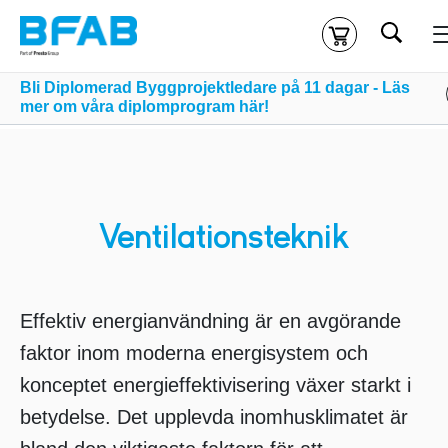
Sök
Kassa
Din varukorg är tom
Bli Diplomerad Byggprojektledare på 11 dagar - Läs
mer om våra diplomprogram här!
Du måste vara inloggad för att köpa kurser.
Logga in
eller
skapa nytt konto
ifall du inte redan har ett.
Klicka
här
för att komma till alla tillgängliga onlinekurser.
Ventilationsteknik
Effektiv energianvändning är en avgörande
faktor inom moderna energisystem och
konceptet energieffektivisering växer starkt i
betydelse. Det upplevda inomhusklimatet är