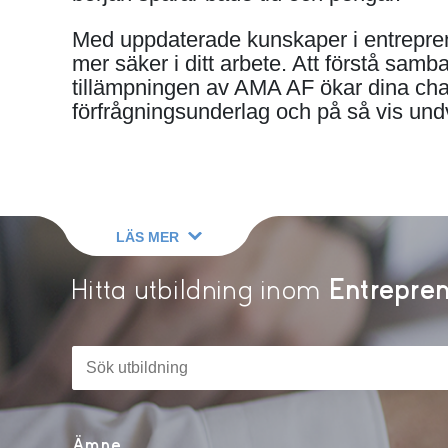
Med uppdaterade kunskaper i entreprena
mer säker i ditt arbete. Att förstå sa
tillämpningen av AMA AF ökar dina chan
förfrågningsunderlag och på så vis undv
LÄS MER
Hitta utbildning inom
Entrepren
Sök
efter
kurs
på
stf.se
Ämne