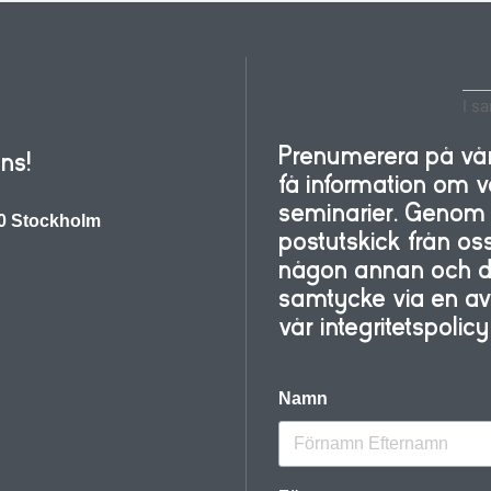
I s
Prenumerera på vårt
ns!
få information om
seminarier. Genom a
30 Stockholm
postutskick från oss
någon annan och du 
samtycke via en avre
vår integritetspolic
Namn