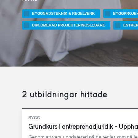
BYGGNADSTEKNIK & REGELVERK
BYGGPROJEK
DIPLOMERAD PROJEKTERINGSLEDARE
ENTREP
2
utbildningar hittade
BYGG
Grundkurs i entreprenadjuridik - Uppha
Genom att vara uppdaterad på de regler som gälle