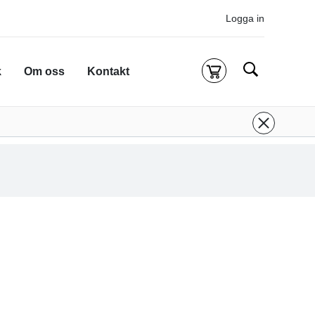
Logga in
Sök
k
Om oss
Kontakt
Kassa
g är tom
 inloggad för att köpa kurser.
Logga in
eller
onto
ifall du inte redan har ett.
 att komma till alla tillgängliga onlinekurser.