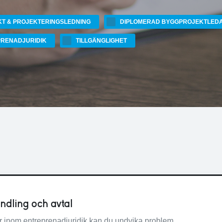
T & PROJEKTERINGSLEDNING
DIPLOMERAD BYGGPROJEKTLED
RENADJURIDIK
TILLGÄNGLIGHET
ndling och avtal
r inom entreprenadjuridik kan du undvika problem