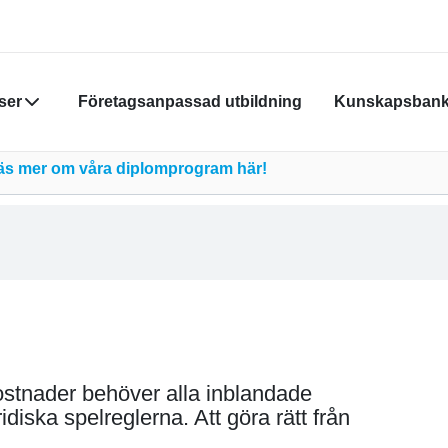
ser
Företagsanpassad utbildning
Kunskapsban
Din varukor
Läs mer om våra diplomprogram här!
Du måste vara
skapa nytt k
Klicka
här
för
ostnader behöver alla inblandade
ridiska spelreglerna. Att göra rätt från