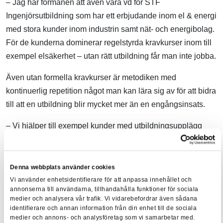
– Jag har förmånen att även vara vd för STF
Ingenjörsutbildning som har ett erbjudande inom el & energi
med stora kunder inom industrin samt nät- och energibolag.
För de kunderna dominerar regelstyrda kravkurser inom till
exempel elsäkerhet – utan rätt utbildning får man inte jobba.
Även utan formella kravkurser är metodiken med
kontinuerlig repetition något man kan lära sig av för att bidra
till att en utbildning blir mycket mer än en engångsinsats.
– Vi hjälper till exempel kunder med utbildningsupplägg
som varvar lärarledda kurser vart tredje år med digitala
repetitionsutbildningar. Däremellan bistår vi med att hålla
koll så att alla har erforderlig kompetens. Att varva teori med
Denna webbplats använder cookies
praktiskt innehåll är en annan insikt att inspireras av, säger
Vi använder enhetsidentifierare för att anpassa innehållet och
annonserna till användarna, tillhandahålla funktioner för sociala
Frida.
medier och analysera vår trafik. Vi vidarebefordrar även sådana
identifierare och annan information från din enhet till de sociala
Hållbarhet – hela
medier och annons- och analysföretag som vi samarbetar med.