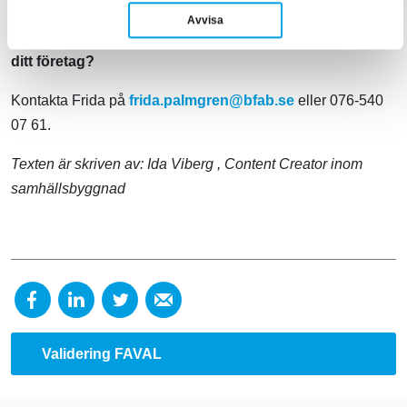
Avvisa
Vill du veta mer om hur vi på BFAB kan hjälpa dig och
ditt företag?
Kontakta Frida på
frida.palmgren@bfab.se
eller 076-540
07 61.
Texten är skriven av:
Ida Viberg
, Content Creator inom
samhällsbyggnad
Validering FAVAL