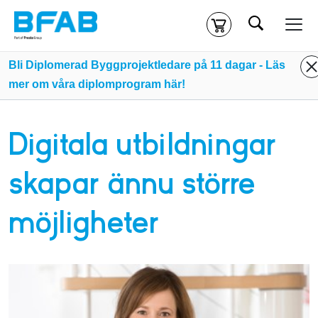
Sök
Kassa
Din varukorg är tom
Bli Diplomerad Byggprojektledare på 11 dagar - Läs
mer om våra diplomprogram här!
Du måste vara inloggad för att köpa kurser.
Logga in
eller
skapa nytt konto
ifall du inte redan har ett.
Digitala utbildningar
Klicka
här
för att komma till alla tillgängliga onlinekurser.
skapar ännu större
möjligheter