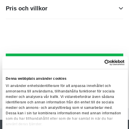
Pris och villkor
Kursavgiften är inklusive dokumentation och i fysiskt
klassrum även måltider (lunch och fika) om inget annat
angetts.
Läs våra allmänna villkor
här
.
Boka kurs
Denna webbplats använder cookies
Vi använder enhetsidentifierare för att anpassa innehållet och
annonserna till användarna, tillhandahålla funktioner för sociala
medier och analysera vår trafik. Vi vidarebefordrar även sådana
identifierare och annan information från din enhet till de sociala
medier och annons- och analysföretag som vi samarbetar med.
Dessa kan i sin tur kombinera informationen med annan information
som du har tillhandahållit eller som de har samlat in när du har
använt deras tjänster.