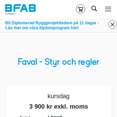
Sök
Kassa
Din varukorg är tom
Bli Diplomerad Byggprojektledare på 11 dagar -
Läs mer om våra diplomprogram här!
Du måste vara inloggad för att köpa kurser.
Logga in
eller
skapa nytt konto
ifall du inte redan har ett.
Klicka
här
för att komma till alla tillgängliga onlinekurser.
Faval - Styr och regler
kursdag
3 900 kr exkl. moms