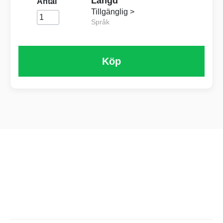
Längd
Antal
Tillgänglig >
Språk
Köp