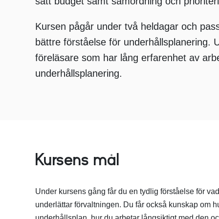
satt budget samt samordning och prioriter
Kursen pågår under två heldagar och passa
bättre förståelse för underhållsplanering. 
föreläsare som har lång erfarenhet av ar
underhållsplanering.
Kursens mål
Under kursens gång får du en tydlig förståelse för va
underlättar förvaltningen. Du får också kunskap om hu
underhållsplan, hur du arbetar långsiktigt med den o