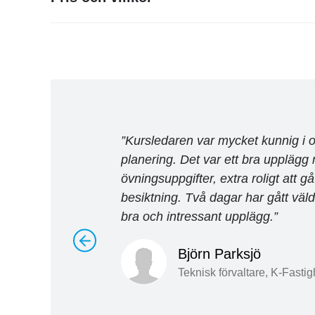
på Sustend. Förutom att utveckla tjänste
Kursavgiften är inklusive dokumentation. Utbildningen 
typer av besiktningar och arbetar fram und
klassrum under två kursdagar. Lunch och fika ingår o
håller utbildningar inom besiktningsmetod
Du kan läsa våra allmänna villkor
här
.
Bra med upplägget
”
Kursledaren var mycket kunnig i 
t med praktiska
planering. Det var ett bra upplägg
övningsuppgifter, extra roligt att g
besiktning. Två dagar har gått väldig
bra och intressant upplägg.
”
lag
Björn Parksjö
Teknisk förvaltare, K-Fastig