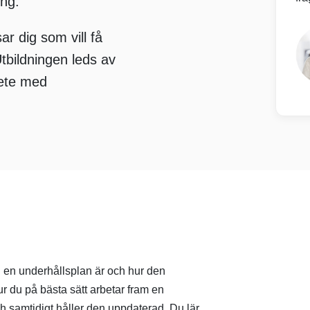
ing.
r dig som vill få
Utbildningen leds av
bete med
d en underhållsplan är och hur den
r du på bästa sätt arbetar fram en
ch samtidigt håller den uppdaterad.
Du lär