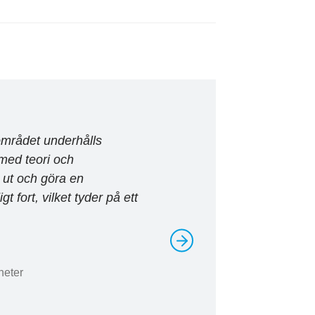
området arbetar han dagligen med olika
i underhållsplanering hålls fysiskt i
erhållsplaner. Andreas är specialist och
m inget annat angetts.
ik och underhållsplanering.
området underhålls
”Jag valde denna utbildning för 
 med teori och
minnet kring underhållsplaneri
å ut och göra en
utav det.
t fort, vilket tyder på ett
Vi har under utbildningen gåt
efter en underhållsplanering
i arbetslivet.
heter
Rekommenderas för både nybö