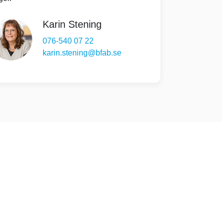
Karin Stening
076-540 07 22
karin.stening@bfab.se