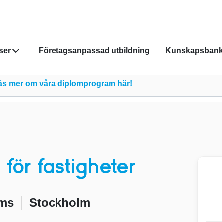
ser
Företagsanpassad utbildning
Kunskapsban
Din varukor
Läs mer om våra diplomprogram här!
Du måste vara
skapa nytt k
Klicka
här
för
för fastigheter
oms
Stockholm