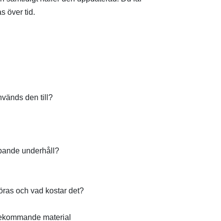
s över tid.
nvänds den till?
lpande underhåll?
öras och vad kostar det?
förekommande material