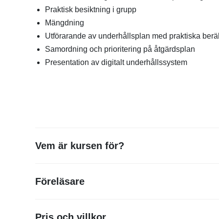
Praktisk besiktning i grupp
Mängdning
Utförarande av underhållsplan med praktiska beräk
Samordning och prioritering på åtgärdsplan
Presentation av digitalt underhållssystem
Vem är kursen för?
Kursen passar dig som vill lära dig mer om underhålls
Föreläsare
områdeschefer, fastighetsingenjörer, fastighetstekni
Andreas Engberg
på den här utbildningen.
Sustend
Pris och villkor
Andreas är fastighetsingenjör och jobbar