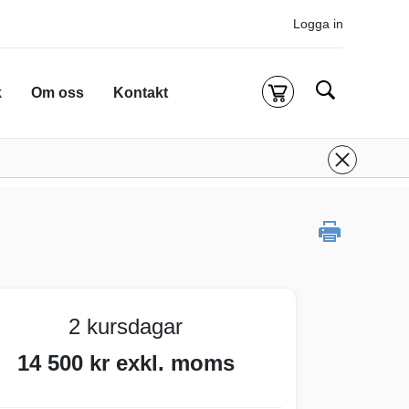
Logga in
Sök
k
Om oss
Kontakt
Kassa
g är tom
 inloggad för att köpa kurser.
Logga in
eller
onto
ifall du inte redan har ett.
 att komma till alla tillgängliga onlinekurser.
2 kursdagar
14 500 kr exkl. moms