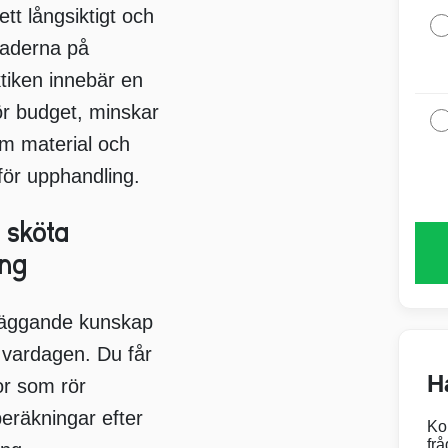
ett långsiktigt och
naderna på
ktiken innebär en
för budget, minskar
om material och
 för upphandling.
 sköta
ing
dläggande kunskap
 vardagen. Du får
H
or som rör
 beräkningar efter
Ko
frå