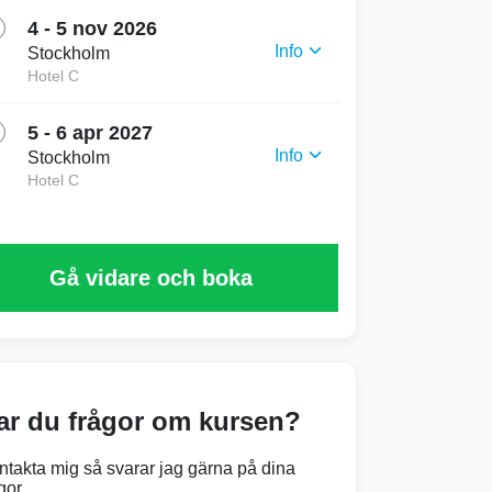
4 - 5 nov 2026
Info
Stockholm
Hotel C
Start 4 november 09:30
Slut 5 november 16:00
5 - 6 apr 2027
Info
Stockholm
Hotel C
Start 5 april 09:30
Slut 6 april 16:00
Gå vidare och boka
ar du frågor om kursen?
ntakta mig så svarar jag gärna på dina
gor.