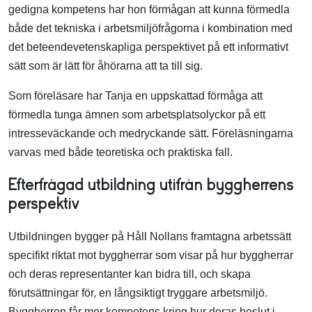
gedigna kompetens har hon förmågan att kunna förmedla
både det tekniska i arbetsmiljöfrågorna i kombination med
det beteendevetenskapliga perspektivet på ett informativt
sätt som är lätt för åhörarna att ta till sig.
Som föreläsare har Tanja en uppskattad förmåga att
förmedla tunga ämnen som arbetsplatsolyckor på ett
intresseväckande och medryckande sätt. Föreläsningarna
varvas med både teoretiska och praktiska fall.
Efterfrågad utbildning utifrån byggherrens
perspektiv
Utbildningen bygger på Håll Nollans framtagna arbetssätt
specifikt riktat mot byggherrar som visar på hur byggherrar
och deras representanter kan bidra till, och skapa
förutsättningar för, en långsiktigt tryggare arbetsmiljö.
Byggherren får mer kompetens kring hur deras beslut i