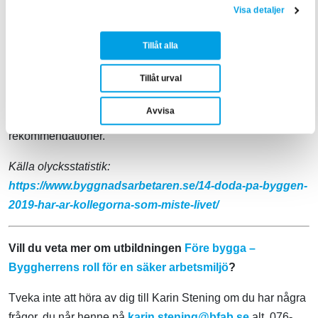
Visa detaljer
Under utbildningsdagen blandas teori med praktiska
övningar. Man utgår från en specifik händelse och arbetar
Tillåt alla
sig fram utifrån olika delar i byggherrerollen. Deltagarna tar
lärdom av varandra genom en ständigt pågående dialog.
Tillåt urval
Utbildningen utgår från byggherrarnas egna metoder och
Avvisa
gemensamma standarder samt Håll nollans
rekommendationer.
Källa olycksstatistik:
https://www.byggnadsarbetaren.se/14-doda-pa-byggen-
2019-har-ar-kollegorna-som-miste-livet/
Vill du veta mer om utbildningen
Före bygga –
Byggherrens roll för en säker arbetsmiljö
?
Tveka inte att höra av dig till Karin Stening om du har några
frågor, du når henne på
karin.stening@bfab.se
alt. 076-