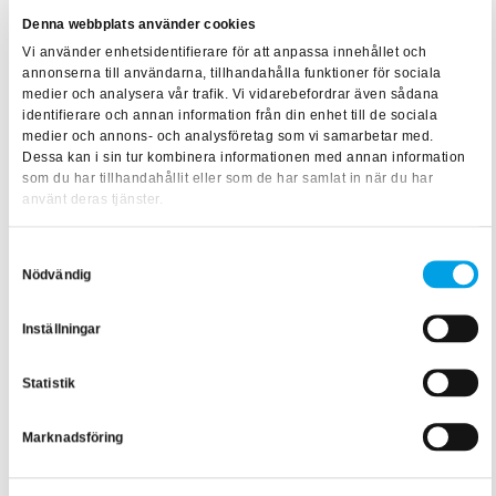
Förebygg i tidigt skede
Denna webbplats använder cookies
Vi använder enhetsidentifierare för att anpassa innehållet och
Tanja betonar engagerat att en viktig del med Håll nollans
annonserna till användarna, tillhandahålla funktioner för sociala
medier och analysera vår trafik. Vi vidarebefordrar även sådana
utbildning är att den behandlar de praktiskt viktiga frågorna i
identifierare och annan information från din enhet till de sociala
det tidiga skedet som i sin tur påverkar arbetet som utförs
medier och annons- och analysföretag som vi samarbetar med.
Dessa kan i sin tur kombinera informationen med annan information
senare i byggprocessen.
som du har tillhandahållit eller som de har samlat in när du har
använt deras tjänster.
– I Sverige har man tidigare lagt ner mycket resurser på att
skydda till exempel snickarna på plats. Byggherrarnas roll
Samtyckesval
och deras möjligheter att förebygga olyckor redan i det
Nödvändig
tidiga skedet har inte haft så mycket fokus på sig alls. I den
Inställningar
här utbildningen får du som byggherre chansen att få
riktlinjer för planeringen redan innan man satt spaden i
Statistik
marken och påbörjat produktionen. Det vill säga där
förändringar fortfarande är så enkla att göra att de är en
Marknadsföring
“ändring i ritningen” och inte en nybeställning av till
exempel väggfasad från en fabrik.