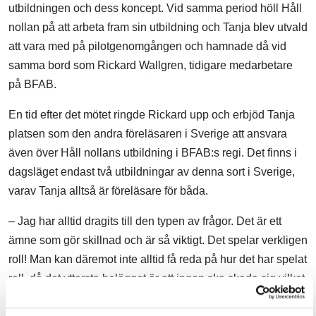
utbildningen och dess koncept. Vid samma period höll Håll
nollan på att arbeta fram sin utbildning och Tanja blev utvald
att vara med på pilotgenomgången och hamnade då vid
samma bord som Rickard Wallgren, tidigare medarbetare
på BFAB.
En tid efter det mötet ringde Rickard upp och erbjöd Tanja
platsen som den andra föreläsaren i Sverige att ansvara
även över Håll nollans utbildning i BFAB:s regi. Det finns i
dagsläget endast två utbildningar av denna sort i Sverige,
varav Tanja alltså är föreläsare för båda.
– Jag har alltid dragits till den typen av frågor. Det är ett
ämne som gör skillnad och är så viktigt. Det spelar verkligen
roll! Man kan däremot inte alltid få reda på hur det har spelat
roll, då det yttersta belägget är att ingen ska skada sig vilket
kan vara svårt att mäta.