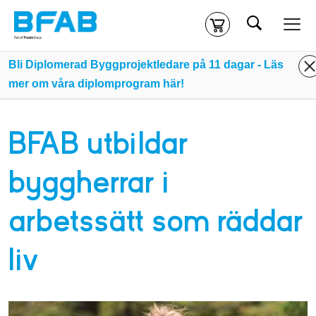
Sök
Kassa
Din varukorg är tom
Bli Diplomerad Byggprojektledare på 11 dagar - Läs
mer om våra diplomprogram här!
Du måste vara inloggad för att köpa kurser.
Logga in
eller
skapa nytt konto
ifall du inte redan har ett.
BFAB utbildar
Klicka
här
för att komma till alla tillgängliga onlinekurser.
byggherrar i
arbetssätt som räddar
liv