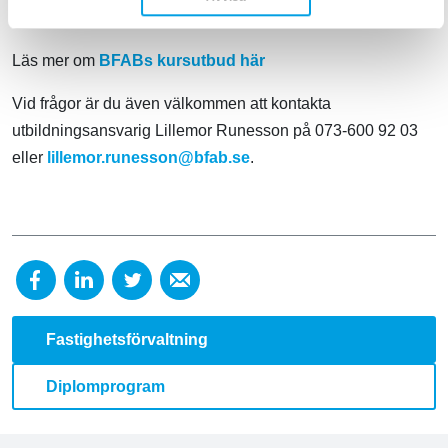
utvecklas och ta ytterligare ett steg i karriären.
Läs mer om
BFABs kursutbud
här
Vid frågor är du även välkommen att kontakta
utbildningsansvarig Lillemor Runesson på 073-600 92 03
eller
lillemor.runesson@bfab.se
.
Fastighetsförvaltning
Diplomprogram