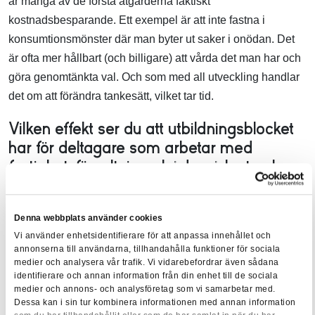
är många av de första åtgärderna faktiskt
kostnadsbesparande. Ett exempel är att inte fastna i
konsumtionsmönster där man byter ut saker i onödan. Det
är ofta mer hållbart (och billigare) att vårda det man har och
göra genomtänkta val. Och som med all utveckling handlar
det om att förändra tankesätt, vilket tar tid.
Vilken effekt ser du att utbildningsblocket
har för deltagare som arbetar med
fastighetsförvaltning – både på kort och
lång sikt?
- Deltagarna får en ökad medvetenhet om att det de gör i sin
Denna webbplats använder cookies
Vi använder enhetsidentifierare för att anpassa innehållet och
yrkesroll påverkar mer än bara den egna organisationen.
annonserna till användarna, tillhandahålla funktioner för sociala
Det påverkar miljön, klimatet och samhället i stort. Att få upp
medier och analysera vår trafik. Vi vidarebefordrar även sådana
hållbarhet på agendan, eller "top of mind", är avgörande.
identifierare och annan information från din enhet till de sociala
medier och annons- och analysföretag som vi samarbetar med.
Dessa kan i sin tur kombinera informationen med annan information
- Samtidigt får de också upp ögonen för att