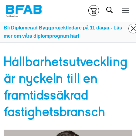
Sök
Kassa
Din varukorg är tom
Bli Diplomerad Byggprojektledare på 11 dagar - Läs
mer om våra diplomprogram här!
Du måste vara inloggad för att köpa kurser.
Logga in
eller
skapa nytt konto
ifall du inte redan har ett.
Hållbarhetsutveckling
Klicka
här
för att komma till alla tillgängliga onlinekurser.
är nyckeln till en
framtidssäkrad
fastighetsbransch