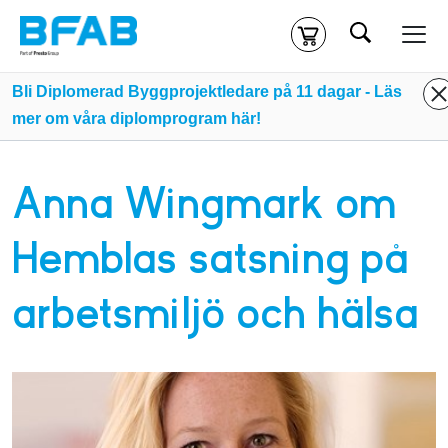
Sök
Kassa
Din varukorg är tom
Bli Diplomerad Byggprojektledare på 11 dagar - Läs
mer om våra diplomprogram här!
Du måste vara inloggad för att köpa kurser.
Logga in
eller
skapa nytt konto
ifall du inte redan har ett.
Anna Wingmark om
Klicka
här
för att komma till alla tillgängliga onlinekurser.
Hemblas satsning på
arbetsmiljö och hälsa