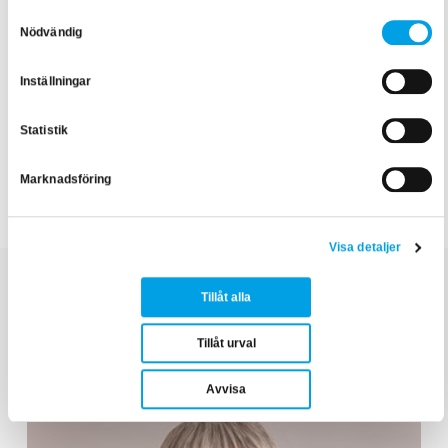
oss här.
Samtyckesval
Nödvändig
Inställningar
Statistik
Marknadsföring
Kundcase
Visa detaljer
Tillåt alla
Relaterade artiklar
Tillåt urval
Avvisa