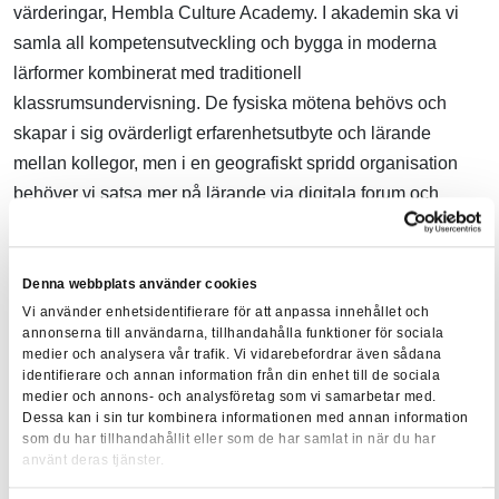
värderingar, Hembla Culture Academy. I akademin ska vi
samla all kompetensutveckling och bygga in moderna
lärformer kombinerat med traditionell
klassrumsundervisning. De fysiska mötena behövs och
skapar i sig ovärderligt erfarenhetsutbyte och lärande
mellan kollegor, men i en geografiskt spridd organisation
behöver vi satsa mer på lärande via digitala forum och
media. Vi har mycket spännande jobb framför oss och är
övertygade om att vi genom löpande kompetensutveckling
ska kunna behålla våra duktiga medarbetare, men också
Denna webbplats använder cookies
Vi använder enhetsidentifierare för att anpassa innehållet och
attrahera de som vill vara med och göra skillnad på riktigt.
annonserna till användarna, tillhandahålla funktioner för sociala
medier och analysera vår trafik. Vi vidarebefordrar även sådana
identifierare och annan information från din enhet till de sociala
Vill du ställa någon mer fråga till Anna Wingmark? Du når
medier och annons- och analysföretag som vi samarbetar med.
henne på
anna.wingmark@hembla.se
Dessa kan i sin tur kombinera informationen med annan information
som du har tillhandahållit eller som de har samlat in när du har
Vill du ha en samarbetspartner när det gäller utbildningar
använt deras tjänster.
eller diskutera möjligheter med digitalt lärande?
Kontakta