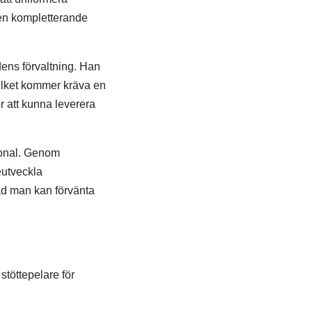
den kompletterande
dens förvaltning. Han
vilket kommer kräva en
r att kunna leverera
sonal. Genom
eutveckla
ad man kan förvänta
stöttepelare för