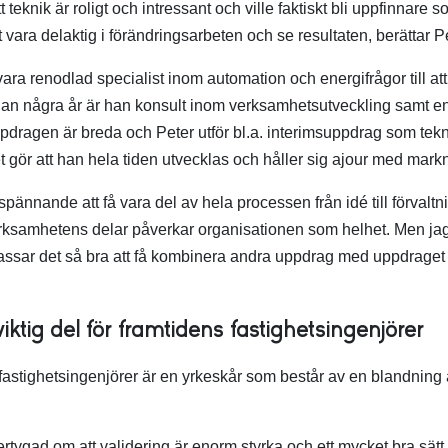
att teknik är roligt och intressant och ville faktiskt bli uppfinnare
tt vara delaktig i förändringsarbeten och se resultaten, berättar Pe
 vara renodlad specialist inom automation och energifrågor till at
dan några år är han konsult inom verksamhetsutveckling samt en
dragen är breda och Peter utför bl.a. interimsuppdrag som teknis
t gör att han hela tiden utvecklas och håller sig ajour med mar
spännande att få vara del av hela processen från idé till förvaltn
erksamhetens delar påverkar organisationen som helhet. Men jag 
passar det så bra att få kombinera andra uppdrag med uppdraget 
viktig del för framtidens fastighetsingenjörer
st fastighetsingenjörer är en yrkeskår som består av en blandning 
vertygad om att validering är enorm styrka och ett mycket bra sätt