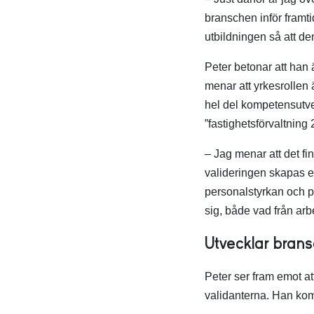
branschen inför framt
utbildningen så att de
Peter betonar att han 
menar att yrkesrollen 
hel del kompetensutvec
”fastighetsförvaltning 2
– Jag menar att det f
valideringen skapas e
personalstyrkan och p
sig, både vad från arb
Utvecklar bra
Peter ser fram emot att
validanterna. Han ko