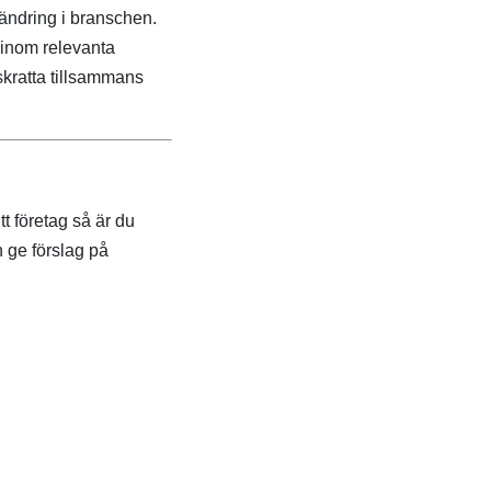
rändring i branschen.
e inom relevanta
 skratta tillsammans
t företag så är du
h ge förslag på