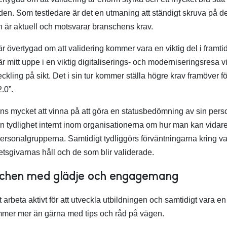
iden. Som testledare är det en utmaning att ständigt skruva på 
n är aktuell och motsvarar branschens krav.
är övertygad om att validering kommer vara en viktig del i framti
är mitt uppe i en viktig digitaliserings- och moderniseringsresa 
kling på sikt. Det i sin tur kommer ställa högre krav framöver fö
.0”.
inns mycket att vinna på att göra en statusbedömning av sin per
n tydlighet internt inom organisationerna om hur man kan vidar
ersonalgrupperna. Samtidigt tydliggörs förväntningarna kring v
etsgivarnas håll och de som blir validerade.
nschen med glädje och engagemang
 arbeta aktivt för att utveckla utbildningen och samtidigt vara en 
mmer mer än gärna med tips och råd på vägen.