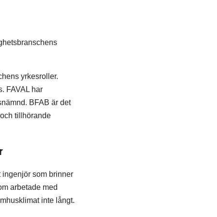
tighetsbranschens
chens yrkesroller.
ns. FAVAL har
gsnämnd. BFAB är det
och tillhörande
r
 ingenjör som brinner
 som arbetade med
omhusklimat inte långt.