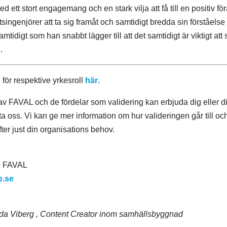
 ett stort engagemang och en stark vilja att få till en positiv fö
etsingenjörer att ta sig framåt och samtidigt bredda sin förståels
tidigt som han snabbt lägger till att det samtidigt är viktigt att
.
för respektive yrkesroll
här
.
v FAVAL och de fördelar som validering kan erbjuda dig eller dit
 oss. Vi kan ge mer information om hur valideringen går till oc
er just din organisations behov.
re FAVAL
b.se
Ida Viberg
, Content Creator inom samhällsbyggnad