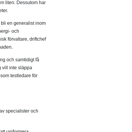
 som liten. Dessutom har
ter.
t bli en generalist inom
ergi- och
k förvaltare, driftchef
knaden.
ing och samtidigt få
vill inte släppa
som testledare för
av specialister och
 att uniformera