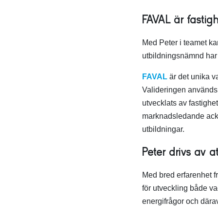
FAVAL är fastig
Med Peter i teamet ka
utbildningsnämnd har u
FAVAL
är det unika v
Valideringen används f
utvecklats av fastig
marknadsledande ackre
utbildningar.
Peter drivs av 
Med bred erfarenhet f
för utveckling både v
energifrågor och därav 