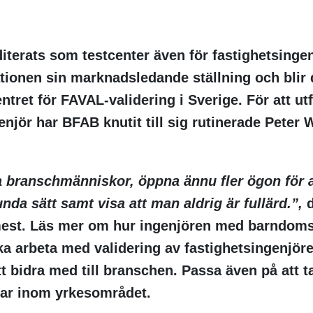
iterats som testcenter även för fastighetsinge
tionen sin marknadsledande ställning och blir 
ntret för FAVAL-validering i Sverige. För att ut
enjör har BFAB knutit till sig rutinerade Pete
lla branschmänniskor, öppna ännu fler ögon för 
nda sätt samt visa att man aldrig är fullärd.”,
d
mest. Läs mer om hur ingenjören med barndom
ka arbeta med validering av fastighetsingenjör
t bidra med till branschen. Passa även på att t
ar inom yrkesområdet.