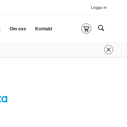
Logga in
Sök
k
Om oss
Kontakt
Kassa
g är tom
 inloggad för att köpa kurser.
Logga in
eller
onto
ifall du inte redan har ett.
 att komma till alla tillgängliga onlinekurser.
ta