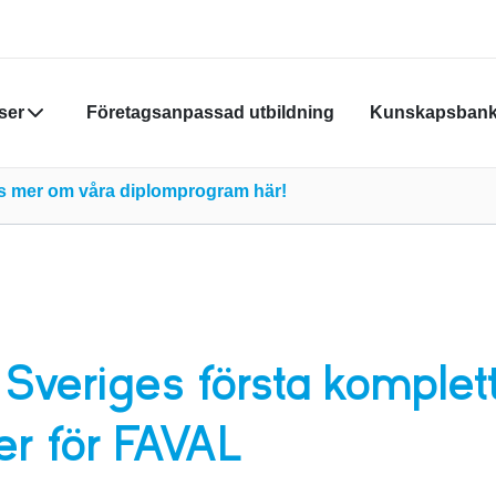
ser
Företagsanpassad utbildning
Kunskapsban
Din varukor
äs mer om våra diplomprogram här!
Du måste vara
skapa nytt k
Klicka
här
för
Sveriges första komplet
er för FAVAL