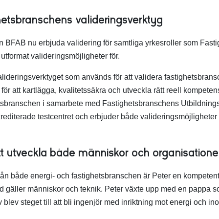
hetsbranschens valideringsverktyg
n BFAB nu erbjuda validering för samtliga yrkesroller som Fas
tformat valideringsmöjligheter för.
alideringsverktyget som används för att validera fastighetsbrans
ör att kartlägga, kvalitetssäkra och utveckla rätt reell kompete
hetsbranschen i samarbete med Fastighetsbranschens Utbildnin
diterade testcentret och erbjuder både valideringsmöjligheter 
att utveckla både människor och organisatione
rån både energi- och fastighetsbranschen är Peter en kompetent
ad gäller människor och teknik. Peter växte upp med en pappa
blev steget till att bli ingenjör med inriktning mot energi och in