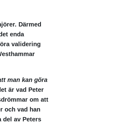
njörer. Därmed
det enda
föra validering
r Westhammar
att man kan göra
et är vad Peter
sdrömmar om att
er och vad han
a del av Peters