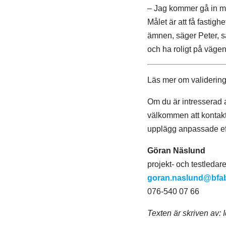
– Jag kommer gå in med
Målet är att få fastigh
ämnen, säger Peter, sam
och ha roligt på vägen
Läs mer om validering 
Om du är intresserad a
välkommen att kontakta
upplägg anpassade eft
Göran Näslund
projekt- och testleda
goran.naslund@bfa
076-540 07 66
Texten är skriven av: