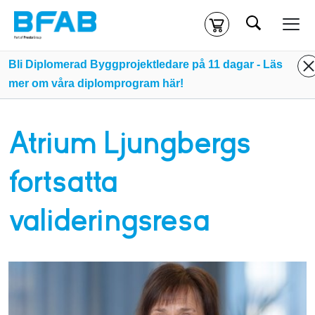
Sök
Kassa
Din varukorg är tom
Bli Diplomerad Byggprojektledare på 11 dagar - Läs
mer om våra diplomprogram här!
Du måste vara inloggad för att köpa kurser.
Logga in
eller
skapa nytt konto
ifall du inte redan har ett.
Atrium Ljungbergs
Klicka
här
för att komma till alla tillgängliga onlinekurser.
fortsatta
valideringsresa