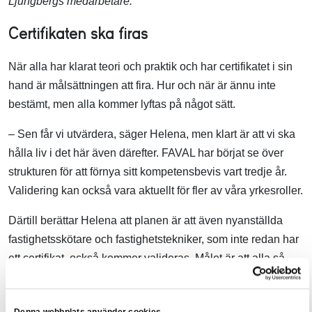
Ljungbergs medarbetare.
Certifikaten ska firas
När alla har klarat teori och praktik och har certifikatet i sin
hand är målsättningen att fira. Hur och när är ännu inte
bestämt, men alla kommer lyftas på något sätt.
– Sen får vi utvärdera, säger Helena, men klart är att vi ska
hålla liv i det här även därefter. FAVAL har börjat se över
strukturen för att förnya sitt kompetensbevis vart tredje år.
Validering kan också vara aktuellt för fler av våra yrkesroller.
Därtill berättar Helena att planen är att även nyanställda
fastighetsskötare och fastighetstekniker, som inte redan har
ett certifikat, också kommer valideras. Målet är att alla så
småningom ska ha ett kompetensbevis.
En trygg samarbetspart