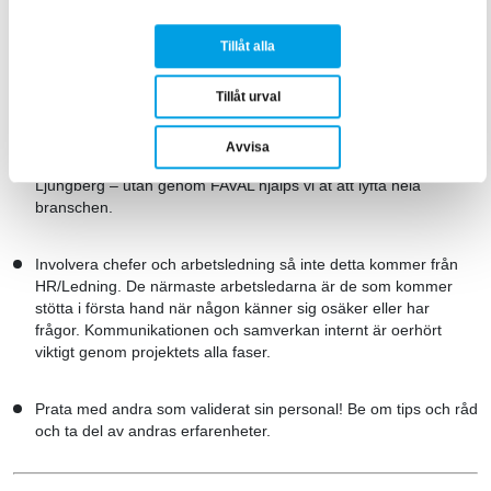
Helenas bästa tips till andra fastighetsbolag som vill
Tillåt alla
validera sin personal:
Tillåt urval
Fundera på syftet, varför man gör detta! När man kommit fram
till syftet - var tydlig med det i er kommunikation. För oss har
Avvisa
det varit viktigt att vår satsning inte bara är för oss på Atrium
Ljungberg – utan genom FAVAL hjälps vi åt att lyfta hela
branschen.
Involvera chefer och arbetsledning så inte detta kommer från
HR/Ledning. De närmaste arbetsledarna är de som kommer
stötta i första hand när någon känner sig osäker eller har
frågor. Kommunikationen och samverkan internt är oerhört
viktigt genom projektets alla faser.
Prata med andra som validerat sin personal! Be om tips och råd
och ta del av andras erfarenheter.