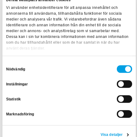
Denna webbplats använder cookies
Vi använder enhetsidentifierare för att anpassa innehållet och
Att Atrium Ljungberg valde BFAB för validering och
annonserna till användarna, tillhandahålla funktioner för sociala
medier och analysera vår trafik. Vi vidarebefordrar även sådana
utbildning har sin grund i ett bra intryck, som förstärktes av
identifierare och annan information från din enhet till de sociala
att Helena var mycket noga med att ta in rekommendationer
medier och annons- och analysföretag som vi samarbetar med.
Dessa kan i sin tur kombinera informationen med annan information
från andra företag. Helena har bollat med branschkollegor
som du har tillhandahållit eller som de har samlat in när du har
som också gått in i större valideringsprojekt, fått tips och råd
använt deras tjänster.
och väldigt goda vitsord om BFAB som samarbetspart.
Samtyckesval
– Det blir såklart mer objektivt att prata med andra kunder
Nödvändig
än enbart med leverantören.
Inställningar
Och samarbetet med BFAB lovordas:
Statistik
– Ja, det har fungerat jättebra. Från start har det varit tydligt
med en positiv och skön inställning om att fixa saker. Vi fick
Marknadsföring
göra viss omställning med tanke på pandemin, men det var
aldrig några problem utan fungerade väldigt smidigt och
bra.
Visa detaljer