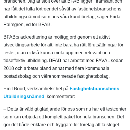
branschen. Jag är stolt över att BFAB ligger i framkant och
har fått det fulla förtroendet såväl av fastighetsbranschens
utbildningsnämnd som hos våra kundföretag, säger Frida
Palmgren, vd för BFAB.
BFAB:s ackreditering är möjliggjord genom ett aktivt
utvecklingsarbete för att, inte bara ha rätt förutsättningar för
tester, utan också kunna möta upp med relevant och
tidseffektiv utbildning. BFAB har arbetat med FAVAL sedan
2018 och arbetar bland annat med flera kommunala
bostadsbolag och välrenommerade fastighetsbolag.
Emil Bood, verksamhetschef på
Fastighetsbranschens
Utbildningsnämnd
, kommenterar:
– Detta är väldigt glädjande för oss som nu har ett testcenter
som kan erbjuda ett komplett paket för hela branschen. Det
gör det både enklare och tryggare för företag att ta steget