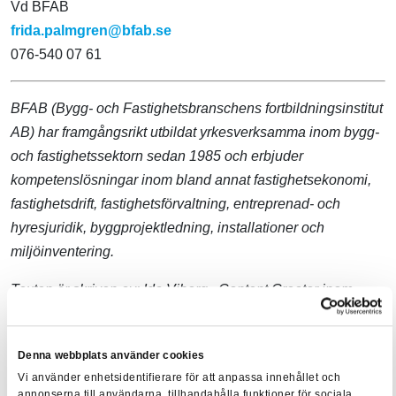
Vd BFAB
frida.palmgren@bfab.se
076-540 07 61
BFAB (Bygg- och Fastighetsbranschens fortbildningsinstitut
AB) har framgångsrikt utbildat yrkesverksamma inom bygg-
och fastighetssektorn sedan 1985 och erbjuder
kompetenslösningar inom bland annat fastighetsekonomi,
fastighetsdrift, fastighetsförvaltning, entreprenad- och
hyresjuridik, byggprojektledning, installationer och
miljöinventering.
Texten är skriven av:
Ida Viberg
, Content Creator inom
samhällsbyggnad
Denna webbplats använder cookies
Vi använder enhetsidentifierare för att anpassa innehållet och
annonserna till användarna, tillhandahålla funktioner för sociala