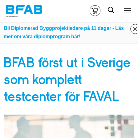
Sök
Kassa
Din varukorg är tom
Bli Diplomerad Byggprojektledare på 11 dagar - Läs
mer om våra diplomprogram här!
Du måste vara inloggad för att köpa kurser.
Logga in
eller
skapa nytt konto
ifall du inte redan har ett.
BFAB först ut i Sverige
Klicka
här
för att komma till alla tillgängliga onlinekurser.
som komplett
testcenter för FAVAL