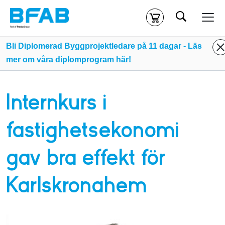
Sök
Kassa
Din varukorg är tom
Bli Diplomerad Byggprojektledare på 11 dagar - Läs
mer om våra diplomprogram här!
Du måste vara inloggad för att köpa kurser.
Logga in
eller
skapa nytt konto
ifall du inte redan har ett.
Internkurs i
Klicka
här
för att komma till alla tillgängliga onlinekurser.
fastighetsekonomi
gav bra effekt för
Karlskronahem