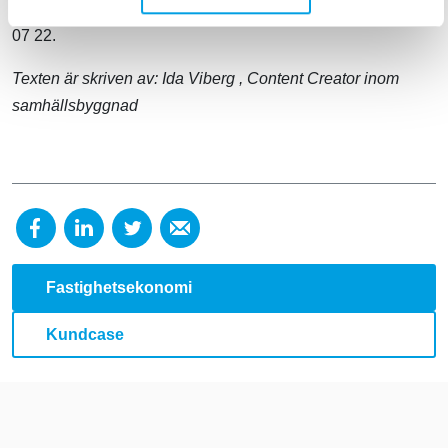
och möjligheter på
karin.stening@bfab.se
eller 076-540
07 22.
Texten är skriven av:
Ida Viberg
, Content Creator inom
samhällsbyggnad
Fastighetsekonomi
Kundcase