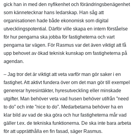
gick han in med den nyfikenhet och förändringsbenägenhet
som kännetecknar hans ledarskap. Han såg att
organisationen hade både ekonomisk som digital
utvecklingspotential. Därför ville skapa en intern förståelse
för hur pengarna ska jobba för fastigheterna och vart
pengarna tar vägen. För Rasmus var det även viktigt att få
upp behovet av ökad teknisk kunskap om fastigheterna på
agendan.
– Jag tror det är viktigt att veta
varför
man gör saker i en
fastighet. Att aktivt fundera över om det man gör till exempel
genererar hyresintäkter, hyresutveckling eller minskade
utgifter. Man behöver veta vad husen behöver utifrån ”
need
to do
” och inte ”
nice to do
”. Medarbetarna behöver ha en
klar bild av vad de ska göra och hur fastigheterna mår vad
gäller t.ex. de tekniska funktionerna. De ska inte bara arbeta
för att upprätthålla en fin fasad, säger Rasmus.