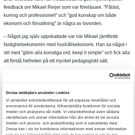
feedback om Mikael Reijer som var föreläsare. ”Påläst,
kunnig och professionell” och ”god kunskap om både
ekonomi och förvaltning” är några av lovorden.
– Något jag själv uppskattade var när Mikael jämförde
fastighetsekonomin med hushållsekonomi. Han sa något i
stil med ”glöm alla konstiga ord, keep it simple” och fick alla
att förstå helheten på ett mycket pedagogiskt sätt.
Rasmus märkte snabbt att kursen gett ökad ekonomisk
förståelse i jobbvardagen. De har även investerat i
systemstöd för att underlätta den ekonomiska
Denna webbplats använder cookies
administrationen.
Vi använder enhetsidentifierare för att anpassa innehållet och
annonserna till användarna, tillhandahålla funktioner för sociala
– Vi pratar mer om driftnetto på fastighetsnivå och arbetar
medier och analysera vår trafik. Vi vidarebefordrar även sådana
identifierare och annan information från din enhet till de sociala
även ännu mer aktivt för att styra om så att man kan titta på
medier och annons- och analysföretag som vi samarbetar med.
varje fastighet unikt vad gäller kostnader, intäkter och
Dessa kan i sin tur kombinera informationen med annan information
som du har tillhandahållit eller som de har samlat in när du har