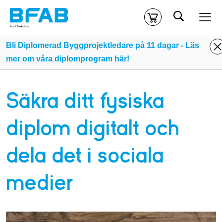
Sök
Kassa
Din varukorg är tom
Bli Diplomerad Byggprojektledare på 11 dagar - Läs
mer om våra diplomprogram här!
Du måste vara inloggad för att köpa kurser.
Logga in
eller
skapa nytt konto
ifall du inte redan har ett.
Säkra ditt fysiska
Klicka
här
för att komma till alla tillgängliga onlinekurser.
diplom digitalt och
dela det i sociala
medier