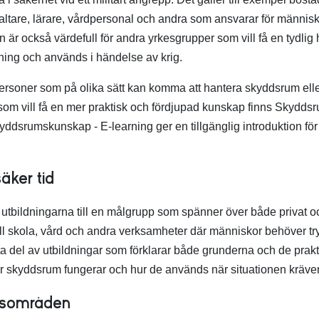
valtare, lärare, vårdpersonal och andra som ansvarar för människ
r också värdefull för andra yrkesgrupper som vill få en tydlig h
ning och används i händelse av krig.
 personer som på olika sätt kan komma att hantera skyddsrum el
som vill få en mer praktisk och fördjupad kunskap finns
Skyddsru
yddsrumskunskap - E‑learning
ger en tillgänglig introduktion för 
äker tid
 utbildningarna till en målgrupp som spänner över både privat och
ill skola, vård och andra verksamheter där människor behöver tr
a del av utbildningar som förklarar både grunderna och de prakt
ur skyddsrum fungerar och hur de används när situationen kräver
kusområden