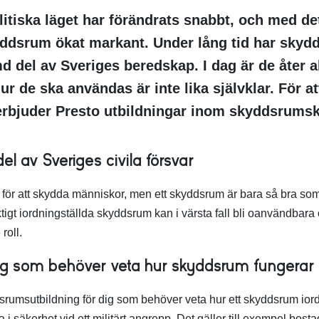
itiska läget har förändrats snabbt, och med det
yddsrum ökat markant. Under lång tid har skydd
md del av Sveriges beredskap. I dag är de åter 
 de ska användas är inte lika självklar. För at
rbjuder Presto utbildningar inom skyddsrums
l av Sveriges civila försvar
för att skydda människor, men ett skyddsrum är bara så bra s
ktigt iordningställda skyddsrum kan i värsta fall bli oanvändbara
roll.
dig som behöver veta hur skyddsrum fungerar
srumsutbildning för dig som behöver veta hur ett skyddsrum ior
i säkerhet vid ett militärt angrepp. Det gäller till exempel bosta