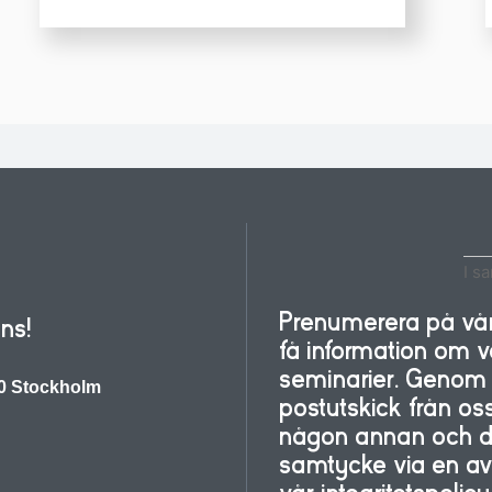
I s
Prenumerera på vårt
ns!
få information om
seminarier. Genom a
30 Stockholm
postutskick från oss
någon annan och du 
samtycke via en avre