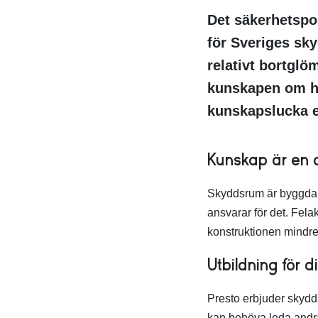
Det säkerhetspol
för Sveriges sk
relativt bortglö
kunskapen om hur
kunskapslucka e
Kunskap är en de
Skyddsrum är byggda 
ansvarar för det. Fela
konstruktionen mindre 
Utbildning för 
Presto erbjuder skydd
kan behöva leda andra 