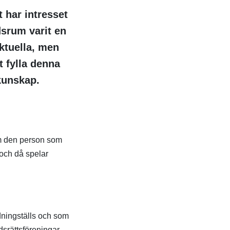
 har intresset
srum varit en
aktuella, men
t fylla denna
kunskap.
om den person som
 och då spelar
dningställs och som
dsrättsföreningar,