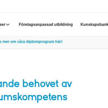
ser
Företagsanpassad utbildning
Kunskapsban
Din varukor
äs mer om våra diplomprogram här!
Du måste vara
skapa nytt k
Klicka
här
för
ande behovet av
rumskompetens