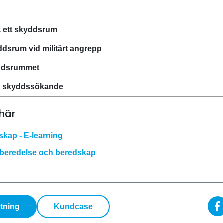
la ett skyddsrum
dsrum vid militärt angrepp
yddsrummet
d skyddssökande
 här
ap - E‑learning
beredelse och beredskap
ltning
Kundcase