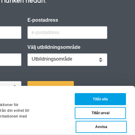
y i länken nedan.
E-postadress
Välj utbildningsområde
Utbildningsområde
PRENUMERERA
Tillåt alla
ktioner för
ån din enhet till
Tillåt urval
formationen med
Avvisa