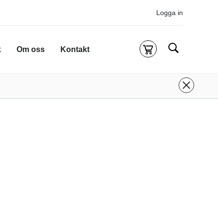
Logga in
Sök
k
Om oss
Kontakt
Kassa
g är tom
 inloggad för att köpa kurser.
Logga in
eller
onto
ifall du inte redan har ett.
 att komma till alla tillgängliga onlinekurser.