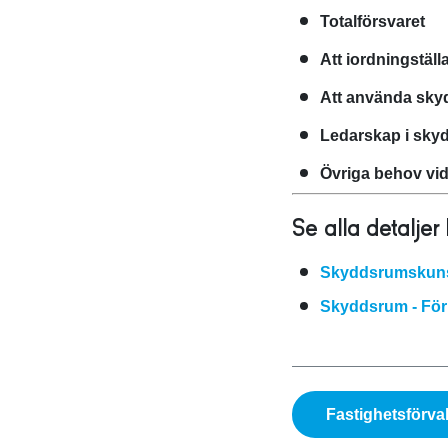
Totalförsvaret
Att iordningstäl
Att använda skyd
Ledarskap i sk
Övriga behov vi
Se alla detaljer
Skyddsrumskunsk
Skyddsrum - För
Fastighetsförva