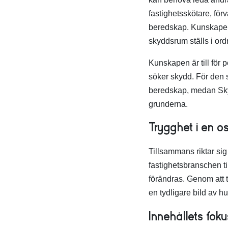
fastighetsskötare, för
beredskap. Kunskapen ä
skyddsrum ställs i ord
Kunskapen är till för
söker skydd. För den 
beredskap
, medan
Sk
grunderna.
Trygghet i en os
Tillsammans riktar sig
fastighetsbranschen t
förändras. Genom att t
en tydligare bild av h
Innehållets fo