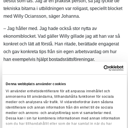
beslut som tas. Jag är en praktisk person, så jag tyckte de
tekniska bitarna i utbildningen var roligast, speciellt blocket
med Willy Ociansson, säger Johanna.
– Jag håller med. Jag hade också stor nytta av
ekonomiblocket. Vad gäller Willy gillade jag att han var så
konkret och lätt att förstå. Han ritade, berättade engagerat
och gav konkreta tips från sin egen arbetsvardag om hur
han exempelvis hjälpt bostadsrättsföreningar.
Har ni spanat in någon kurs ni vill gå
framöver? Och tror ni att ni kommer gå
Denna webbplats använder cookies
även den tillsammans?
Vi använder enhetsidentifierare för att anpassa innehållet och
annonserna till användarna, tillhandahålla funktioner för sociala
– Jag har spanat in Diplomerad byggprojektledare men
medier och analysera vår trafik. Vi vidarebefordrar även sådana
identifierare och annan information från din enhet till de sociala
inget är bestämt ännu, säger Johanna.
medier och annons- och analysföretag som vi samarbetar med.
Dessa kan i sin tur kombinera informationen med annan information
– Nej, jag har ingen ny kurs inplanerad i dagsläget. Det får
som du har tillhandahållit eller som de har samlat in när du har