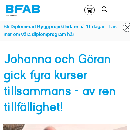
Sök
Kassa
Din varukorg är tom
Bli Diplomerad Byggprojektledare på 11 dagar - Läs
mer om våra diplomprogram här!
Du måste vara inloggad för att köpa kurser.
Logga in
eller
skapa nytt konto
ifall du inte redan har ett.
Johanna och Göran
Klicka
här
för att komma till alla tillgängliga onlinekurser.
gick fyra kurser
tillsammans – av ren
tillfällighet!