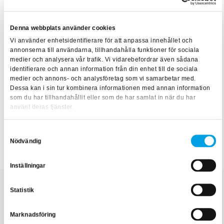
fastighetsskötare, förvaltare och fastighetsägare. Att ha
kunskap om fastighetens drift och skötselbehov är viktigt,
inte bara för ekonomin utan också för att de som vistas där
Denna webbplats använder cookies
ska må bra och kunna vistas där tryggt och säkert. Du hittar
Vi använder enhetsidentifierare för att anpassa innehållet och
annonserna till användarna, tillhandahålla funktioner för sociala
alla våra kurser inom
Fastighetsteknik
här
.
medier och analysera vår trafik. Vi vidarebefordrar även sådana
identifierare och annan information från din enhet till de sociala
medier och annons- och analysföretag som vi samarbetar med.
Dessa kan i sin tur kombinera informationen med annan information
som du har tillhandahållit eller som de har samlat in när du har
använt deras tjänster.
Samtyckesval
Nödvändig
Fastighetsteknik
Inställningar
Statistik
Relaterade artiklar
Marknadsföring