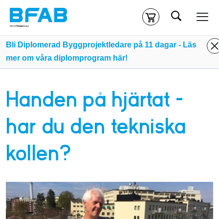
Sök
Kassa
Din varukorg är tom
Bli Diplomerad Byggprojektledare på 11 dagar - Läs
mer om våra diplomprogram här!
Du måste vara inloggad för att köpa kurser.
Logga in
eller
skapa nytt konto
ifall du inte redan har ett.
Handen på hjärtat –
Klicka
här
för att komma till alla tillgängliga onlinekurser.
har du den tekniska
kollen?