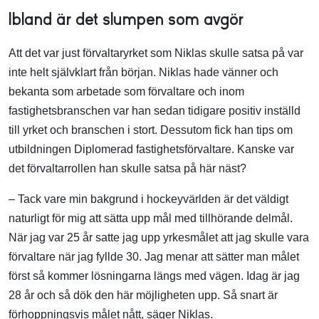
Ibland är det slumpen som avgör
Att det var just förvaltaryrket som Niklas skulle satsa på var
inte helt självklart från början. Niklas hade vänner och
bekanta som arbetade som förvaltare och inom
fastighetsbranschen var han sedan tidigare positiv inställd
till yrket och branschen i stort. Dessutom fick han tips om
utbildningen Diplomerad fastighetsförvaltare. Kanske var
det förvaltarrollen han skulle satsa på här näst?
– Tack vare min bakgrund i hockeyvärlden är det väldigt
naturligt för mig att sätta upp mål med tillhörande delmål.
När jag var 25 år satte jag upp yrkesmålet att jag skulle vara
förvaltare när jag fyllde 30. Jag menar att sätter man målet
först så kommer lösningarna längs med vägen. Idag är jag
28 år och så dök den här möjligheten upp. Så snart är
förhoppningsvis målet nått, säger Niklas.