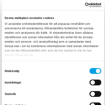
med längs vägen som hjälper mig framåt. Det känns
jättebra!
Denna webbplats använder cookies
Tryck skapar diamanter
Vi använder enhetsidentifierare för att anpassa innehållet och
annonserna till användarna, tillhandahålla funktioner för sociala
Niklas säger att han erkänner att han hade lite fjärilar i
medier och analysera vår trafik. Vi vidarebefordrar även sådana
identifierare och annan information från din enhet till de sociala
magen innan utbildningen började. När intervjun sker är
medier och annons- och analysföretag som vi samarbetar med.
första blocket avklarat några veckor tidigare och han ser
Dessa kan i sin tur kombinera informationen med annan information
som du har tillhandahållit eller som de har samlat in när du har
ivrigt fram emot det andra blocket.
använt deras tjänster.
– Det här känns verkligen helt rätt. Utifrån mina upplevelser
från första blocket var föreläsarna jättebra. De är
Samtyckesval
Nödvändig
yrkespersoner som har varit med och t.ex. grundat AFF-
avtalen och verkligen själva arbetat med det de föreläser
Inställningar
om i respektive block, vilket gör dem mycket trovärdiga.
Statistik
Innan vi avrundar intervjun lägger Niklas till: