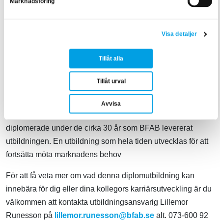
Marknadsföring
– Den här möjligheten är värd
allt.
Det är rätt steg i rätt
riktning vid rätt tidpunkt. Det värsta man kan göra är att
blicka tillbaka och ångra att man inte tog steget. Jag är fullt
Visa detaljer
medveten om att det periodvis förmodligen kommer vara
tufft, men tryck skapar diamanter!
Tillåt alla
Tillåt urval
Diplomerad fastighetsförvaltare – Kvalificerad
fastighetsförvaltning
är en av de mest välrenommerade
Avvisa
utbildningarna i branschen. Över 2 000 personer har blivit
diplomerade under de cirka 30 år som BFAB levererat
utbildningen. En utbildning som hela tiden utvecklas för att
fortsätta möta marknadens behov
För att få veta mer om vad denna diplomutbildning kan
innebära för dig eller dina kollegors karriärsutveckling är du
välkommen att kontakta utbildningsansvarig Lillemor
Runesson på
lillemor.runesson@bfab.se
alt. 073-600 92