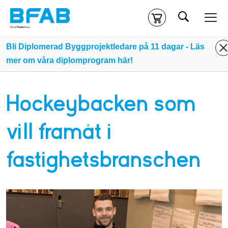
Sök
Kassa
Din varukorg är tom
Bli Diplomerad Byggprojektledare på 11 dagar - Läs
mer om våra diplomprogram här!
Du måste vara inloggad för att köpa kurser.
Logga in
eller
skapa nytt konto
ifall du inte redan har ett.
Hockeybacken som
Klicka
här
för att komma till alla tillgängliga onlinekurser.
vill framåt i
fastighetsbranschen