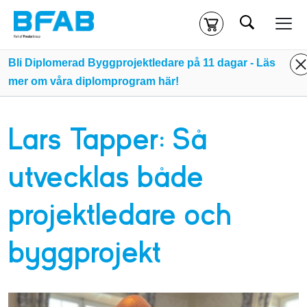
Sök
Kassa
Din varukorg är tom
Bli Diplomerad Byggprojektledare på 11 dagar - Läs
mer om våra diplomprogram här!
Du måste vara inloggad för att köpa kurser.
Logga in
eller
skapa nytt konto
ifall du inte redan har ett.
Lars Tapper: Så
Klicka
här
för att komma till alla tillgängliga onlinekurser.
utvecklas både
projektledare och
byggprojekt