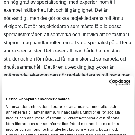
en hög grad av specialisering, med experter inom till
exempel hållbarhet, fukt och tillgänglighet. Det är
nödvändigt, men det gör också projektledarens roll ännu
viktigare. Det är projektledaren som måste få alla dessa
specialistområden att samverka och undvika att de fastnar i
stuprör. I dag handlar rollen om att vara specialist på att leda
andra specialister. Det kräver att man både har en stark
struktur och en förmåga att få människor att samarbeta och
dra åt samma håll. Det är en utveckling jag tycker är
spännande, eftersom den gör projektledarens roll både mer
utmanande och mer värdefull.
Denna webbplats använder cookies
Har du en bakgrund inom bygg- och fastighetsbranschen
Vi använder enhetsidentifierare för att anpassa innehållet och
och vill vidareutveckla dig inom byggprojektledning? Läs
annonserna till användarna, tillhandahålla funktioner för sociala
mer om BFAB:s utbildning
Diplomerad
medier och analysera vår trafik. Vi vidarebefordrar även sådana
identifierare och annan information från din enhet till de sociala
Byggprojektledare
.
medier och annons- och analysföretag som vi samarbetar med.