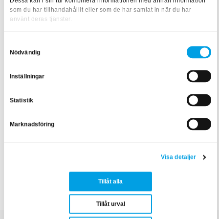
Dessa kan i sin tur kombinera informationen med annan information
Om du har frågor till Lillemor når du henne på
som du har tillhandahållit eller som de har samlat in när du har
lillemor.runesson@bfab.se
eller 070-600 92 03.
använt deras tjänster.
Samtyckesval
Nödvändig
Texten är skriven av:
Ida Viberg
, Content Creator inom
samhällsbyggnad
Inställningar
Statistik
Marknadsföring
Visa detaljer
Byggprojekt & projekteringsledning
Tillåt alla
Diplomprogram
Tillåt urval