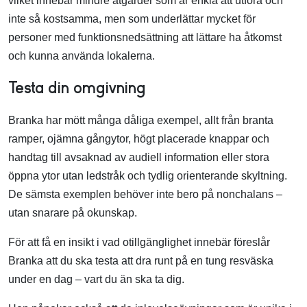
vilket innebär mindre åtgärder som är enkla att utföra och
inte så kostsamma, men som underlättar mycket för
personer med funktionsnedsättning att lättare ha åtkomst
och kunna använda lokalerna.
Testa din omgivning
Branka har mött många dåliga exempel, allt från branta
ramper, ojämna gångytor, högt placerade knappar och
handtag till avsaknad av audiell information eller stora
öppna ytor utan ledstråk och tydlig orienterande skyltning.
De sämsta exemplen behöver inte bero på nonchalans –
utan snarare på okunskap.
För att få en insikt i vad otillgänglighet innebär föreslår
Branka att du ska testa att dra runt på en tung resväska
under en dag – vart du än ska ta dig.