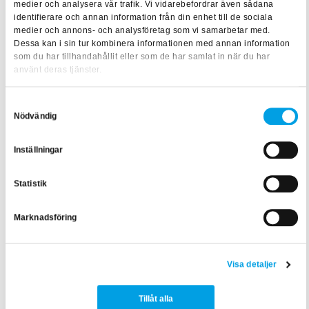
medier och analysera vår trafik. Vi vidarebefordrar även sådana
praktisk erfarenhet och lämplighet för uppgiften, krav som
identifierare och annan information från din enhet till de sociala
gås igenom på BFAB: s certifieringsförberedande
medier och annons- och analysföretag som vi samarbetar med.
Dessa kan i sin tur kombinera informationen med annan information
utbildning.
som du har tillhandahållit eller som de har samlat in när du har
använt deras tjänster.
Att som fastighetsägare och förvaltare säkerställa
tillgängligheten till sina fastigheter gör dem mer attraktiva
Samtyckesval
och hållbara vilket höjer marknadsvärde och
Nödvändig
konkurrenskraft.
Inställningar
Tillgänglighetsarbete ger goda lokaler och byggnader för
alla människor att trivas i och ger förutsättningar för
Statistik
delaktighet i samhället på lika villkor. Att arbeta aktivt med
Marknadsföring
tillgänglighet gör också att du uppfyller myndighetskrav och
utesluter diskriminering.
Visa detaljer
Det är byggherrar och fastighetsägare som har högsta
ansvaret för att samhällskraven inom tillgänglighet uppfylls,
Tillåt alla
påminner Branka.