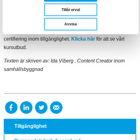
Tillåt urval
Är du nyfiken och vill veta mer?
Avvisa
BFAB tillhandahåller baskurser och utbildning inför
certifiering inom tillgänglighet.
Klicka här
för att se vårt
kursutbud.
Texten är skriven av:
Ida Viberg
, Content Creator inom
samhällsbyggnad
Tillgänglighet