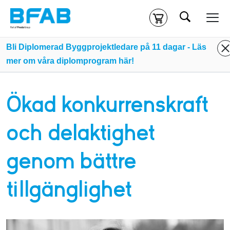
Sök
Kassa
Din varukorg är tom
Bli Diplomerad Byggprojektledare på 11 dagar - Läs
mer om våra diplomprogram här!
Du måste vara inloggad för att köpa kurser.
Logga in
eller
skapa nytt konto
ifall du inte redan har ett.
Ökad konkurrenskraft
Klicka
här
för att komma till alla tillgängliga onlinekurser.
och delaktighet
genom bättre
tillgänglighet