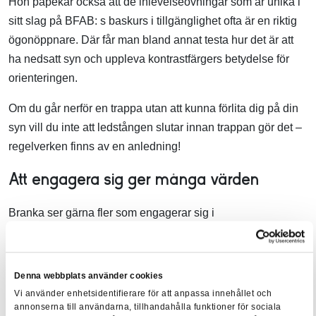
Hon påpekar också att de inlevelseövningar som är unika i
sitt slag på BFAB: s baskurs i tillgänglighet ofta är en riktig
ögonöppnare. Där får man bland annat testa hur det är att
ha nedsatt syn och uppleva kontrastfärgers betydelse för
orienteringen.
Om du går nerför en trappa utan att kunna förlita dig på din
syn vill du inte att ledstången slutar innan trappan gör det –
regelverken finns av en anledning!
Att engagera sig ger många värden
Branka ser gärna fler som engagerar sig i
tillgänglighetsfrågor och anser att i princip alla kan arbeta
med tillgänglighet, som har flera aspekter. Det vi pratat om
här är tillgänglighet i byggd miljö där det i PBL från 2011
Denna webbplats använder cookies
ställs krav på certifiering av sakkunniga. En sakkunnig
Vi använder enhetsidentifierare för att anpassa innehållet och
behöver uppfylla ett antal krav såsom teoretisk kunskap,
annonserna till användarna, tillhandahålla funktioner för sociala