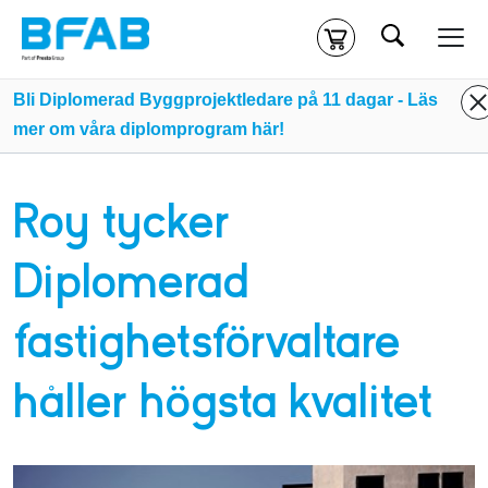
Sök
Kassa
Din varukorg är tom
Bli Diplomerad Byggprojektledare på 11 dagar - Läs
mer om våra diplomprogram här!
Du måste vara inloggad för att köpa kurser.
Logga in
eller
skapa nytt konto
ifall du inte redan har ett.
Roy tycker
Klicka
här
för att komma till alla tillgängliga onlinekurser.
Diplomerad
fastighetsförvaltare
håller högsta kvalitet