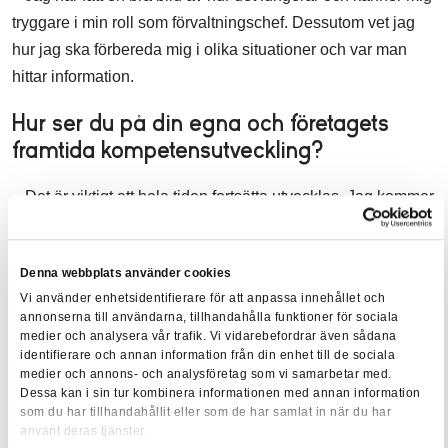
tryggare i min roll som förvaltningschef. Dessutom vet jag
hur jag ska förbereda mig i olika situationer och var man
hittar information.
Hur ser du på din egna och företagets
framtida kompetensutveckling?
– Det är viktigt att hela tiden fortsätta utvecklas. Jag kommer
säkert att gå fler utbildningar och då är BFAB ett mycket bra
alternativ.
Denna webbplats använder cookies
Vi använder enhetsidentifierare för att anpassa innehållet och
Vill du också ha en bra plattform och en stabil grund att stå
annonserna till användarna, tillhandahålla funktioner för sociala
medier och analysera vår trafik. Vi vidarebefordrar även sådana
på som fastighetsförvaltare? Läs mer om
Diplomerad
identifierare och annan information från din enhet till de sociala
Fastighetsförvaltare – Kvalificerad fastighetsförvaltning
.
medier och annons- och analysföretag som vi samarbetar med.
Dessa kan i sin tur kombinera informationen med annan information
Tveka inte att höra av dig till Lillemor Runesson,
som du har tillhandahållit eller som de har samlat in när du har
använt deras tjänster.
utbildningsansvarig på BFAB om du har några frågor. Du