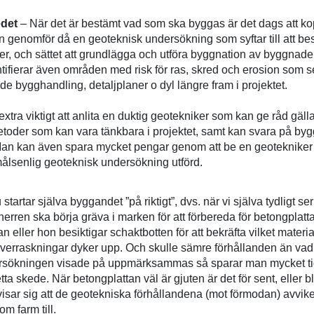
edet
– När det är bestämt vad som ska byggas är det dags att ko
on genomför då en geoteknisk undersökning som syftar till att 
r, och sättet att grundlägga och utföra byggnation av byggnade
tifierar även områden med risk för ras, skred och erosion som se
 bygghandling, detaljplaner o dyl längre fram i projektet.
 extra viktigt att anlita en duktig geotekniker som kan ge råd gäll
oder som kan vara tänkbara i projektet, samt kan svara på byg
 Man kan även spara mycket pengar genom att be en geotekniker s
målsenlig geoteknisk undersökning utförd.
startar själva byggandet ”på riktigt”, dvs. när vi själva tydligt ser
rren ska börja gräva i marken för att förbereda för betongplattan
 eller hon besiktigar schaktbotten för att bekräfta vilket material 
verraskningar dyker upp. Och skulle sämre förhållanden än vad 
rsökningen visade på uppmärksammas så sparar man mycket tid
ta skede. När betongplattan väl är gjuten är det för sent, eller bl
isar sig att de geotekniska förhållandena (mot förmodan) avvike
m farm till.