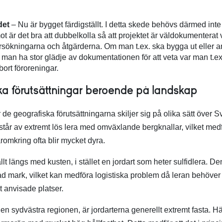
det
– Nu är bygget färdigställt. I detta skede behövs därmed int
 är det bra att dubbelkolla så att projektet är väldokumenterat 
sökningarna och åtgärderna. Om man t.ex. ska bygga ut eller a
an ha stor glädje av dokumentationen för att veta var man t.ex
bort föroreningar.
ka förutsättningar beroende på landskap
de geografiska förutsättningarna skiljer sig på olika sätt över Sv
år av extremt lös lera med omväxlande bergknallar, vilket medf
omkring ofta blir mycket dyra.
llt längs med kusten, i stället en jordart som heter sulfidlera. D
d mark, vilket kan medföra logistiska problem då leran behöver
 anvisade platser.
 den sydvästra regionen, är jordarterna generellt extremt fasta. Hä