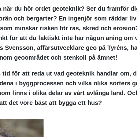
 när du hör ordet geoteknik? Ser du framför di
orän och bergarter? En ingenjör som räddar li
som minskar risken för ras, skred och erosion?
ankt för att du faktiskt inte har någon aning om
s Svensson, affärsutvecklare geo på Tyréns, ha
inom geoområdet och stenkoll på ämnet!
s tid för att reda ut vad geoteknik handlar om, d
dena i byggprocessen och vilka olika sorters g
som finns i olika delar av vårt avlånga land. Oc
att det vore bäst att bygga ett hus?