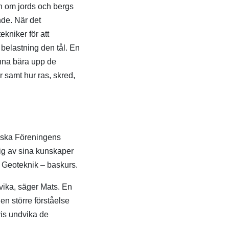
an om jords och bergs
de. När det
kniker för att
 belastning den tål. En
unna bära upp de
r samt hur ras, skred,
niska Föreningens
sig av sina kunskaper
 Geoteknik – baskurs.
vika, säger Mats. En
en större förståelse
vis undvika de