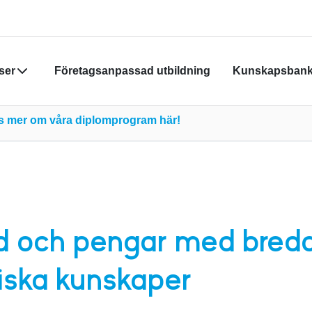
ser
Företagsanpassad utbildning
Kunskapsban
Din varukor
äs mer om våra diplomprogram här!
Du måste vara
skapa nytt k
Klicka
här
för
id och pengar med bred
iska kunskaper