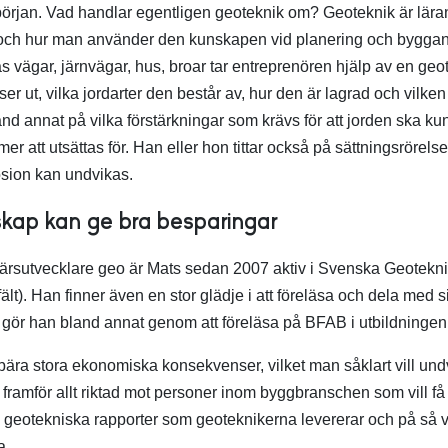
n början. Vad handlar egentligen geoteknik om? Geoteknik är lär
och hur man använder den kunskapen vid planering och byggan
vägar, järnvägar, hus, broar tar entreprenören hjälp av en geote
er ut, vilka jordarter den består av, hur den är lagrad och vilken
nd annat på vilka förstärkningar som krävs för att jorden ska k
r att utsättas för. Han eller hon tittar också på sättningsrörelse
sion kan undvikas.
ap kan ge bra besparingar
färsutvecklare geo är Mats sedan 2007 aktiv i Svenska Geotek
ält). Han finner även en stor glädje i att föreläsa och dela med 
 gör han bland annat genom att föreläsa på BFAB i utbildningen
bära stora ekonomiska konsekvenser, vilket man såklart vill und
framför allt riktad mot personer inom byggbranschen som vill få 
de geotekniska rapporter som geoteknikerna levererar och på så 
a.