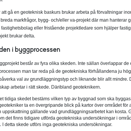
r att gå en geoteknisk baskurs brukar arbeta på förvaltningar i
breda markfrågor, bygg- och/eller va-projekt där man hanterar g
fastighetsbolag eller fristående projektledare som hjälper fast
ekt brukar delta.
eden i byggprocessen
byggprojekt består av fyra olika skeden. Inte sällan överlappar de
 processen man tar reda på de geotekniska förhållandena ju hög
åverka val av grundläggningstyp och liknande blir allt mindre. Det
kap arbetar i rätt skede. Däribland geoteknikern.
det tidiga skedet bestäms vilken typ av byggnad som ska byggas
 geotekniker ta en övergripande blick på kartor över området för a
 uppskattning gällande vad grundläggningsarbetet kan kosta. 
om det finns tidigare utförda geotekniska undersökningar i omr
et. I detta skede utförs inga geotekniska undersökningar.