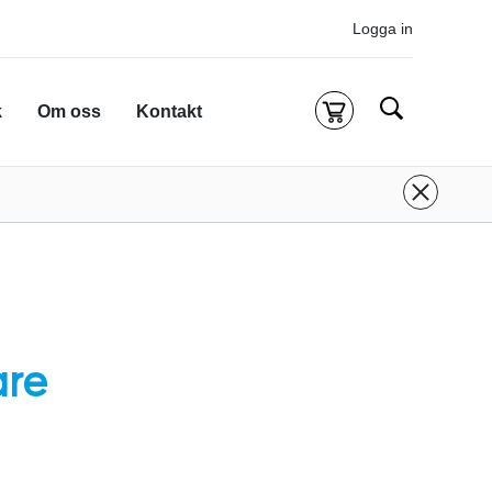
Logga in
Sök
k
Om oss
Kontakt
Kassa
g är tom
 inloggad för att köpa kurser.
Logga in
eller
onto
ifall du inte redan har ett.
 att komma till alla tillgängliga onlinekurser.
are