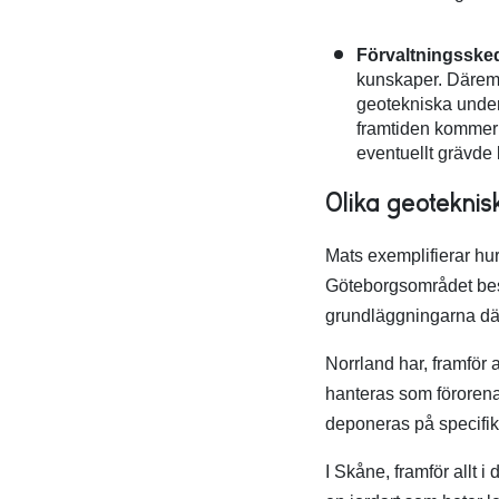
Förvaltningsske
kunskaper. Däremot
geotekniska under
framtiden kommer m
eventuellt grävde 
Olika geoteknis
Mats exemplifierar hur 
Göteborgsområdet best
grundläggningarna där
Norrland har, framför a
hanteras som förorena
deponeras på specifikt
I Skåne, framför allt i