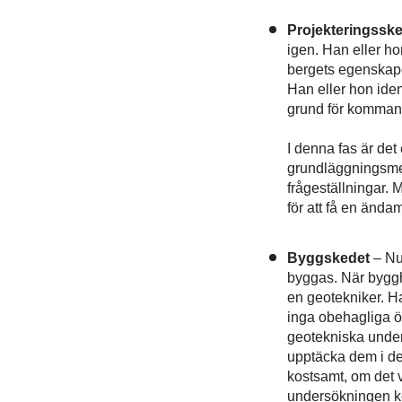
Projekteringssk
igen. Han eller h
bergets egenskape
Han eller hon iden
grund för kommande
I denna fas är det
grundläggningsmet
frågeställningar.
för att få en ända
Byggskedet
– Nu 
byggas. När bygghe
en geotekniker. Han
inga obehagliga ö
geotekniska unde
upptäcka dem i det
kostsamt, om det v
undersökningen ko