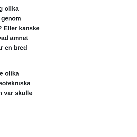
g olika
v genom
 Eller kanske
 vad ämnet
r en bred
e olika
eotekniska
h var skulle