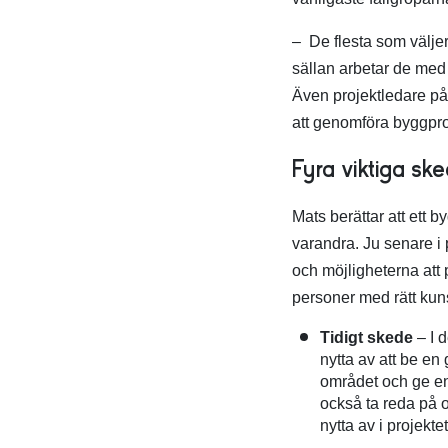
– De flesta som välje
sällan arbetar de med 
Även projektledare på 
att genomföra byggproj
Fyra viktiga sk
Mats berättar att ett 
varandra. Ju senare i
och möjligheterna att p
personer med rätt kuns
Tidigt skede
– I 
nytta av att be en
området och ge en
också ta reda på 
nytta av i projekt