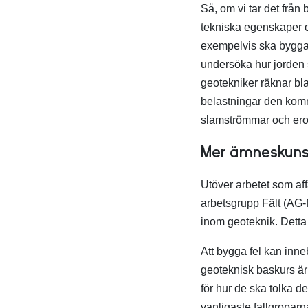
Så, om vi tar det frå
tekniska egenskaper 
exempelvis ska byggas 
undersöka hur jorden s
geotekniker räknar bla
belastningar den komme
slamströmmar och ero
Mer ämneskunsk
Utöver arbetet som af
arbetsgrupp Fält (AG-f
inom geoteknik. Detta
Att bygga fel kan inne
geoteknisk baskurs är 
för hur de ska tolka 
vanligaste fallgroparn