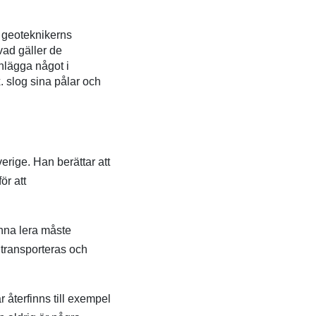
e geoteknikerns
vad gäller de
nlägga något i
. slog sina pålar och
erige. Han berättar att
ör att
enna lera måste
 transporteras och
r återfinns till exempel