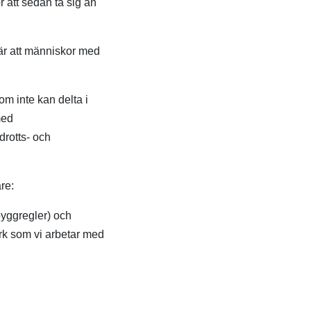
r att sedan ta sig an
 är att människor med
m inte kan delta i
med
drotts- och
re:
yggregler) och
erk som vi arbetar med