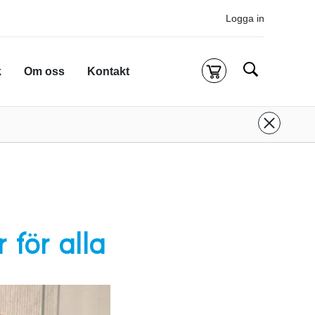
Logga in
Sök
k
Om oss
Kontakt
Kassa
g är tom
 inloggad för att köpa kurser.
Logga in
eller
onto
ifall du inte redan har ett.
 att komma till alla tillgängliga onlinekurser.
 för alla