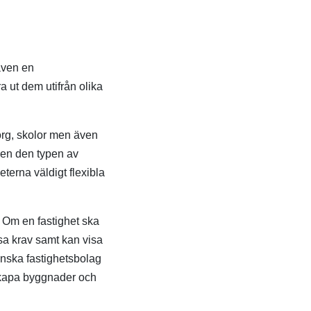
även en
a ut dem utifrån olika
org, skolor men även
även den typen av
eterna väldigt flexibla
. Om en fastighet ska
issa krav samt kan visa
enska fastighetsbolag
t skapa byggnader och