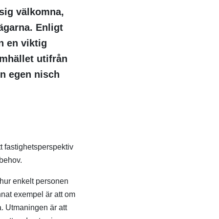
 sig välkomna,
ägarna. Enligt
 en viktig
mhället utifrån
 en egen nisch
 fastighetsperspektiv
s behov.
 hur enkelt personen
nnat exempel är att om
a. Utmaningen är att