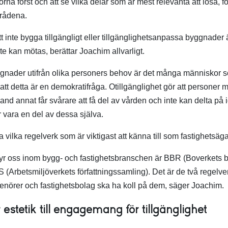
orna först och att se vilka delar som är mest relevanta att lösa, fö
rådena.
 inte bygga tillgängligt eller tillgänglighetsanpassa byggnader
nte kan mötas, berättar Joachim allvarligt.
ggnader utifrån olika personers behov är det många människor so
tt detta är en demokratifråga. Otillgänglighet gör att personer 
and annat får svårare att få del av vården och inte kan delta på i
 vara en del av dessa själva.
 vilka regelverk som är viktigast att känna till som fastighetsäga
yr oss inom bygg- och fastighetsbranschen är BBR (Boverkets b
 (Arbetsmiljöverkets författningssamling). Det är de två regelv
prenörer och fastighetsbolag ska ha koll på dem, säger Joachim.
 estetik till engagemang för tillgänglighet