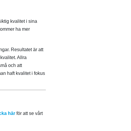
tig kvalitet i sina
 kommer ha mer
ar. Resultatet är att
alitet. Allra
 små och att
n haft kvalitet i fokus
cka här
för att se vårt