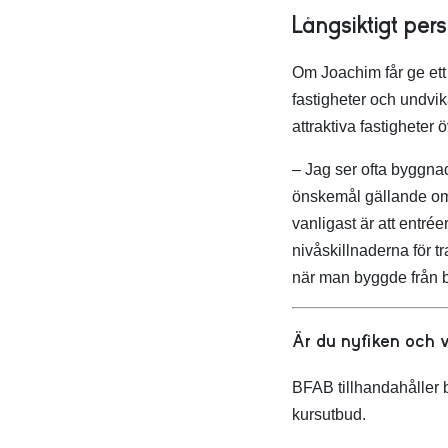
Långsiktigt pers
Om Joachim får ge ett 
fastigheter och undvi
attraktiva fastigheter ö
– Jag ser ofta byggnad
önskemål gällande omb
vanligast är att entrée
nivåskillnaderna för t
när man byggde från b
Är du nyfiken och v
BFAB tillhandahåller b
kursutbud.