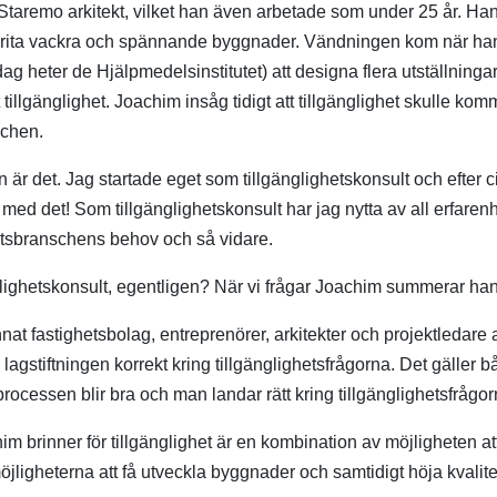
Staremo arkitekt, vilket han även arbetade som under 25 år. Han
t rita vackra och spännande byggnader. Vändningen kom när ha
dag heter de Hjälpmedelsinstitutet) att designa flera utställning
tillgänglighet. Joachim insåg tidigt att tillgänglighet skulle kom
chen.
r det. Jag startade eget som tillgänglighetskonsult och efter cirk
 med det! Som tillgänglighetskonsult har jag nytta av all erfarenh
etsbranschens behov och så vidare.
glighetskonsult, egentligen? När vi frågar Joachim summerar han
at fastighetsbolag, entreprenörer, arkitekter och projektledare at
 lagstiftningen korrekt kring tillgänglighetsfrågorna. Det gäller 
rocessen blir bra och man landar rätt kring tillgänglighetsfrågo
m brinner för tillgänglighet är en kombination av möjligheten att 
jligheterna att få utveckla byggnader och samtidigt höja kvalit