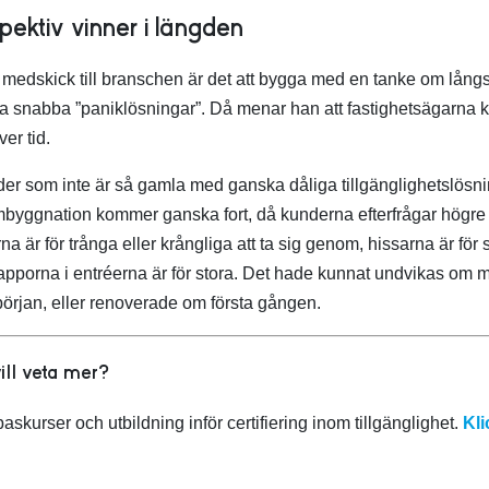
pektiv vinner i längden
medskick till branschen är det att bygga med en tanke om långsik
ka snabba ”paniklösningar”. Då menar han att fastighetsägarna
ver tid.
er som inte är så gamla med ganska dåliga tillgänglighetslösning
yggnation kommer ganska fort, då kunderna efterfrågar högre kv
rna är för trånga eller krångliga att ta sig genom, hissarna är för
rapporna i entréerna är för stora. Det hade kunnat undvikas om ma
örjan, eller renoverade om första gången.
ill veta mer?
askurser och utbildning inför certifiering inom tillgänglighet.
Kli