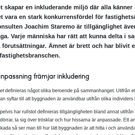
et skapar en inkluderande miljö där alla känner
t vara en stark konkurrensfördel för fastighets
onsulten Joachim Staremo är tillgänglighet även
ga. Varje människa har rätt att kunna delta i sa
a förutsättningar. Ämnet är brett och har blivit
fastighetsbranschen.
anpassning främjar inkludering
et
definieras något olika beroende på sammanhanget. Utifrån ett
an syftar till att byggnaden är användbar utifrån olika individer
vis har rullstol definieras tillgängligheten bland annat utifrån
rrar, ta sig över trösklar och hur hissarna är anpassade. Ett a
ada så ser man till hur lätt byggnaden är att hitta i och använd