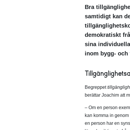
Bra tillgängligh
samtidigt kan de
tillgänglighetsk
demokratiskt frå
sina individuell
inom bygg- och 
Tillgänglighets
Begreppet
tillgängligh
berättar Joachim att m
– Om en person exempel
kan komma in genom dö
en person har en synsk