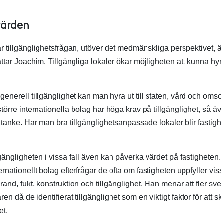
värden
r tillgänglighetsfrågan, utöver det medmänskliga perspektivet, 
ttar Joachim. Tillgängliga lokaler ökar möjligheten att kunna hyr
enerell tillgänglighet kan man hyra ut till staten, vård och oms
örre internationella bolag har höga krav på tillgänglighet, så 
 åtanke. Har man bra tillgänglighetsanpassade lokaler blir fastigh
gängligheten i vissa fall även kan påverka värdet på fastigheten
internationellt bolag efterfrågar de ofta om fastigheten uppfyller v
and, fukt, konstruktion och tillgänglighet. Han menar att fler sv
åren då de identifierat tillgänglighet som en viktigt faktor för at
et.