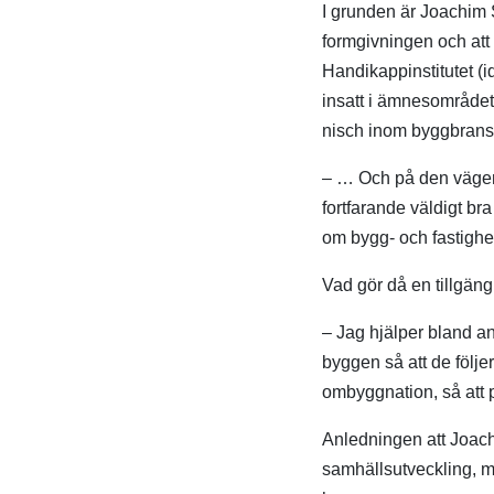
I grunden är Joachim 
formgivningen och at
Handikappinstitutet (i
insatt i ämnesområdet 
nisch inom byggbrans
– … Och på den vägen ä
fortfarande väldigt bra
om bygg- och fastigh
Vad gör då en tillgän
– Jag hjälper bland ann
byggen så att de följer
ombyggnation, så att p
Anledningen att Joachi
samhällsutveckling, mö