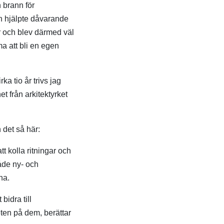
 brann för
n hjälpte dåvarande
ar och blev därmed väl
ma att bli en egen
a tio år trivs jag
et från arkitektyrket
 det så här:
t kolla ritningar och
både ny- och
rna.
bidra till
eten på dem, berättar