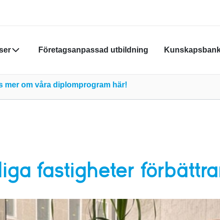
ser
Företagsanpassad utbildning
Kunskapsban
Din varukor
äs mer om våra diplomprogram här!
Du måste vara
skapa nytt k
Klicka
här
för
iga fastigheter förbättrar