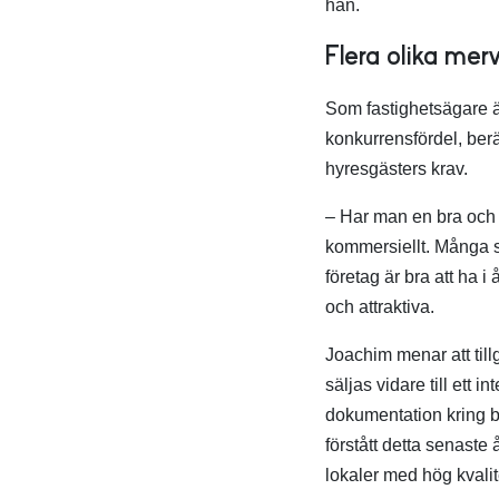
han.
Flera olika mer
Som fastighetsägare ä
konkurrensfördel, berä
hyresgästers krav.
– Har man en bra och g
kommersiellt. Många st
företag är bra att ha i
och attraktiva.
Joachim menar att till
säljas vidare till ett 
dokumentation kring br
förstått detta senaste 
lokaler med hög kvalit