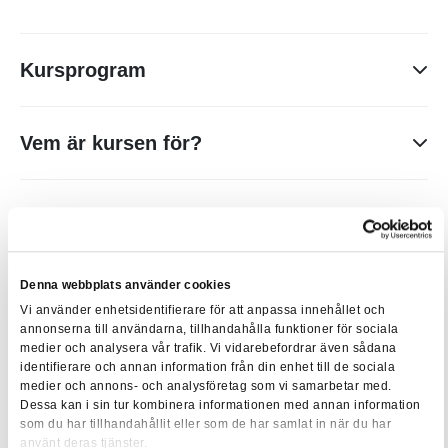
Kursprogram
Dag 1
Inledning - Översiktligt om fastigheter som investeringsobjekt
Vem är kursen för?
och om fastighetsmarknad
Fastighetsföretagets särdrag - vad kännetecknar
För dig som behöver en översikt och inblick i
fastighetsföretag?
Förkunskaper
fastighetsekonomi.
Påverkan på fastighetsekonomin av olika händelser inom och
utanför företaget
Inga förkunskaper krävs.
Föreläsare
Utveckling byggkostnader i längre perspektiv
Denna webbplats använder cookies
Vi använder enhetsidentifierare för att anpassa innehållet och
Mikael Reijer
Olika ytbegrepp
annonserna till användarna, tillhandahålla funktioner för sociala
Mikael Reijer AB
medier och analysera vår trafik. Vi vidarebefordrar även sådana
Redovisning fundamentala grunder och grundläggande
Pris och villkor
Mikael Reijer har en examen från
identifierare och annan information från din enhet till de sociala
ekonomiska begrepp och samband i fastighetsekonomi
medier och annons- och analysföretag som vi samarbetar med.
Handelshögskolan i Stockholm inom
Driftnetto och dess beståndsdelar
Dessa kan i sin tur kombinera informationen med annan information
Kursavgiften är inklusive dokumentation och i fysiskt
ledarskap, fastighets- och företagsekonomi.
som du har tillhandahållit eller som de har samlat in när du har
klassrum även måltider (lunch och fika) om inget annat
Översiktligt om ekonomin i en fastighetsförvaltning
använt deras tjänster.
Han har erfarenhet att leda och utveckla