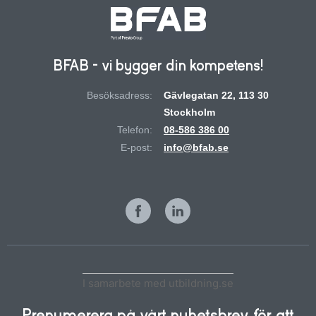
BFAB - vi bygger din kompetens!
Besöksadress:
Gävlegatan 22, 113 30
Stockholm
Telefon:
08-586 386 00
E-post:
info@bfab.se
I samarbete med utbildning.se
Prenumerera på vårt nyhetsbrev för att