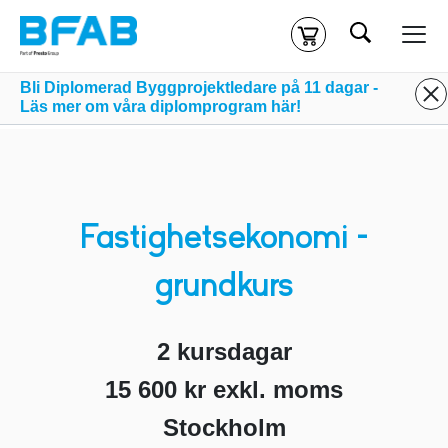
Sök
Kassa
Din varukorg är tom
Bli Diplomerad Byggprojektledare på 11 dagar -
Läs mer om våra diplomprogram här!
Du måste vara inloggad för att köpa kurser.
Logga in
eller
skapa nytt konto
ifall du inte redan har ett.
Klicka
här
för att komma till alla tillgängliga onlinekurser.
Fastighetsekonomi –
grundkurs
2 kursdagar
15 600 kr exkl. moms
Stockholm