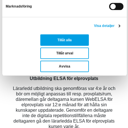
Marknadsföring
Utbildning ELSA - Elsäkerhet vid arbete
Lärarledd utbildning ska genomföras var 4:e år,
Visa detaljer
däremellan går deltagarna WebELSA-kursen var
12:e månad för att hålla sin kunskaper uppdaterade.
Tillåt alla
Genomför en deltagare inte de digitala
repetitionstillfällena måste deltagaren gå den
lärarledda ELSA kursen varje år.
Tillåt urval
Är den lärarledda kursen genomförd på engelska
ska kursen repeteras vart annat år, då det i
Avvisa
dagsläget inte finns WebELSA på engelska.
Utbildning ELSA för elprovplats
Lärarledd utbildning ska genomföras var 4:e år och
bör om möjligt anpassas till resp. provplats/rum,
däremellan går deltagarna kursen WebELSA för
elprovplats var 12:e månad för att hålla sin
kunskaper uppdaterade. Genomför en deltagare
inte de digitala repetitionstillfällena måste
deltagaren gå den lärarledda ELSA för elprovplats
kursen varje år.