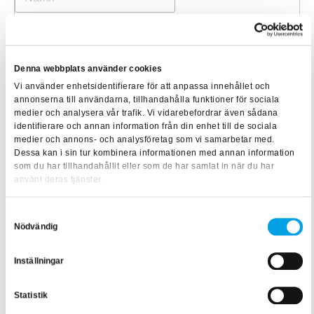
Denna webbplats använder cookies
Vi använder enhetsidentifierare för att anpassa innehållet och
annonserna till användarna, tillhandahålla funktioner för sociala
medier och analysera vår trafik. Vi vidarebefordrar även sådana
identifierare och annan information från din enhet till de sociala
SKICKA
medier och annons- och analysföretag som vi samarbetar med.
Dessa kan i sin tur kombinera informationen med annan information
som du har tillhandahållit eller som de har samlat in när du har
använt deras tjänster.
Samtyckesval
Nödvändig
POLICY ENLIGT ABB AB –
Inställningar
INSTRUCTION 9ADG113812
Statistik