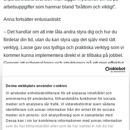
arbetsuppgifter som hamnar bland ”bråttom och viktigt”.
Anna fortsätter entusiastiskt:
– Det handlar om att inte låta andra styra dig och hur du
fördelar din tid, utan du kan styra upp det själv med rätt
verktyg. Lasse gav oss tydliga och praktiska verktyg som vi
kommer kunna implementera direkt vi är tillbaka på jobbet.
Genom att schemalägga och strukturera på ett mer effektivt
sätt kan man minska prokrastineringen och ta kommando
över sin tid och därmed minska stressen. Jag ser fram emot
Denna webbplats använder cookies
att börja använda mig av de här strategierna framöver!
Vi använder enhetsidentifierare för att anpassa innehållet och
annonserna till användarna, tillhandahålla funktioner för sociala
Är du nyfiken på en heltäckande utbildning inom
medier och analysera vår trafik. Vi vidarebefordrar även sådana
identifierare och annan information från din enhet till de sociala
fastighetsförvaltning för att utvecklas och ta ett steg
medier och annons- och analysföretag som vi samarbetar med.
ytterligare i karriären? Läs då mer om utbildningen
Dessa kan i sin tur kombinera informationen med annan information
som du har tillhandahållit eller som de har samlat in när du har
Diplomerad fastighetsförvaltare – Kvalificerad