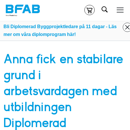
Sök
Kassa
Din varukorg är tom
Bli Diplomerad Byggprojektledare på 11 dagar - Läs
mer om våra diplomprogram här!
Du måste vara inloggad för att köpa kurser.
Logga in
eller
skapa nytt konto
ifall du inte redan har ett.
Anna fick en stabilare
Klicka
här
för att komma till alla tillgängliga onlinekurser.
grund i
arbetsvardagen med
utbildningen
Diplomerad