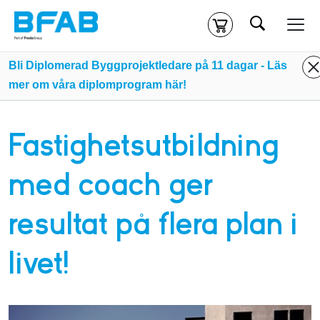
Sök
Kassa
Din varukorg är tom
Bli Diplomerad Byggprojektledare på 11 dagar - Läs
mer om våra diplomprogram här!
Du måste vara inloggad för att köpa kurser.
Logga in
eller
skapa nytt konto
ifall du inte redan har ett.
Fastighetsutbildning
Klicka
här
för att komma till alla tillgängliga onlinekurser.
med coach ger
resultat på flera plan i
livet!