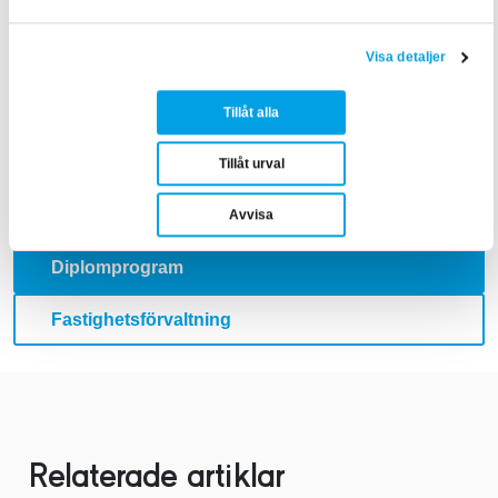
Texten är skriven av:
Ida Viberg
, Content Creator inom
Visa detaljer
samhällsbyggnad
Tillåt alla
Tillåt urval
Avvisa
Diplomprogram
Fastighetsförvaltning
Relaterade artiklar