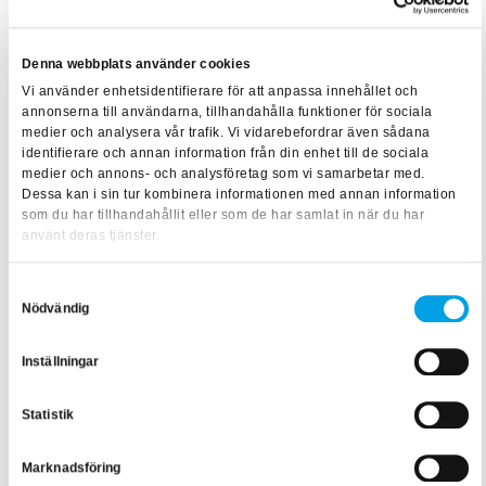
olika saker som händer för att kunna hantera vad som
behöver göras, och på vilket sätt.
Denna webbplats använder cookies
Har du något medskick till framtida
Vi använder enhetsidentifierare för att anpassa innehållet och
annonserna till användarna, tillhandahålla funktioner för sociala
deltagare som ska gå Diplomerad
medier och analysera vår trafik. Vi vidarebefordrar även sådana
fastighetsförvaltare?
identifierare och annan information från din enhet till de sociala
medier och annons- och analysföretag som vi samarbetar med.
Dessa kan i sin tur kombinera informationen med annan information
– Alla som får chansen borde ta del av dessa
som du har tillhandahållit eller som de har samlat in när du har
coachningstillfällen! Det har verkligen varit jättebra tillfällen
använt deras tjänster.
som gett mig mycket både på ett professionellt och
personligt plan. Man kanske är skeptiskt inte riktigt vet vad
Samtyckesval
Nödvändig
coachning innebär, men ge det en ärlig chans. Det kan
hjälpa dig så mycket på flera plan i livet!
Inställningar
Klicka här
för att läsa mer eller kontakta
Statistik
utbildningsansvarig Lillemor Runesson på
073-600 92
Marknadsföring
03
eller
lillemor.runesson@bfab.se
.