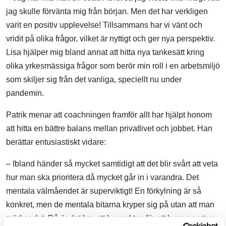
jag skulle förvänta mig från början. Men det har verkligen
varit en positiv upplevelse! Tillsammans har vi vänt och
vridit på olika frågor, vilket är nyttigt och ger nya perspektiv.
Lisa hjälper mig bland annat att hitta nya tankesätt kring
olika yrkesmässiga frågor som berör min roll i en arbetsmiljö
som skiljer sig från det vanliga, speciellt nu under
pandemin.
Patrik menar att coachningen framför allt har hjälpt honom
att hitta en bättre balans mellan privatlivet och jobbet. Han
berättar entusiastiskt vidare:
– Ibland händer så mycket samtidigt att det blir svårt att veta
hur man ska prioritera då mycket går in i varandra. Det
mentala välmåendet är superviktigt! En förkylning är så
konkret, men de mentala bitarna kryper sig på utan att man
märker det. Då är det bra att ha verktyg för att kunna sortera