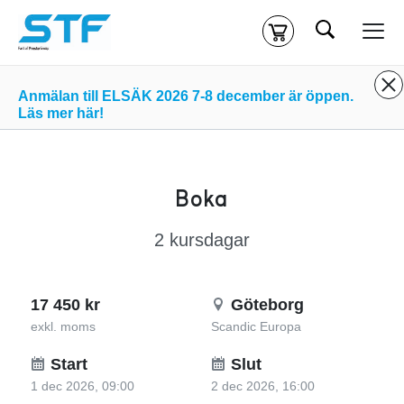
Sök
Kassa
Din varukorg är tom
Anmälan till ELSÄK 2026 7-8 december är öppen.
Läs mer här!
Du måste vara inloggad för att köpa kurser.
Logga in
eller
skapa nytt konto
ifall du inte redan har ett.
Boka
Klicka
här
för att komma till alla tillgängliga onlinekurser.
2 kursdagar
17 450 kr
Göteborg
exkl. moms
Scandic Europa
Start
Slut
1 dec 2026, 09:00
2 dec 2026, 16:00