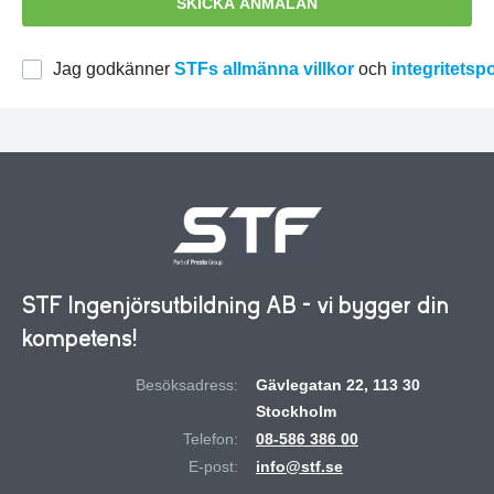
SKICKA ANMÄLAN
Jag godkänner
STFs allmänna villkor
och
integritetsp
STF Ingenjörsutbildning AB - vi bygger din
kompetens!
Besöksadress:
Gävlegatan 22, 113 30
Stockholm
Telefon:
08-586 386 00
E-post:
info@stf.se