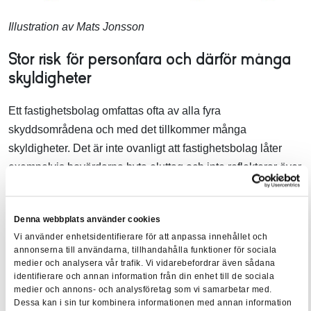
Illustration av Mats Jonsson
Stor risk för personfara och därför många
skyldigheter
Ett fastighetsbolag omfattas ofta av alla fyra
skyddsområdena och med det tillkommer många
skyldigheter. Det är inte ovanligt att fastighetsbolag låter
exempelvis bovärdarna byta eluttag och inte reflekterar över
att det faktiskt är ett elinstallationsarbete. Det finns vissa
krav gällande den typen av arbeten och dessutom finns en
Denna webbplats använder cookies
klar risk för personfara om utföraren inte gör rätt.
Vi använder enhetsidentifierare för att anpassa innehållet och
annonserna till användarna, tillhandahålla funktioner för sociala
– En annan del är när fastighetsbolag hyr ut till tredje part.
medier och analysera vår trafik. Vi vidarebefordrar även sådana
Då förväntar sig hyresgästen att anläggningar och
identifierare och annan information från din enhet till de sociala
utrustningar fungerar och är säkra i den stund man tar över
medier och annons- och analysföretag som vi samarbetar med.
Dessa kan i sin tur kombinera informationen med annan information
nyttjanderätten. Det innebär också ett särskilt ansvar att