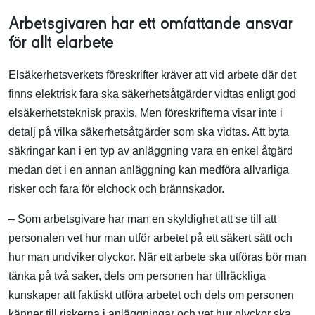
Arbetsgivaren har ett omfattande ansvar
för allt elarbete
Elsäkerhetsverkets föreskrifter kräver att vid arbete där det
finns elektrisk fara ska säkerhetsåtgärder vidtas enligt god
elsäkerhetsteknisk praxis. Men föreskrifterna visar inte i
detalj på vilka säkerhetsåtgärder som ska vidtas. Att byta
säkringar kan i en typ av anläggning vara en enkel åtgärd
medan det i en annan anläggning kan medföra allvarliga
risker och fara för elchock och brännskador.
– Som arbetsgivare har man en skyldighet att se till att
personalen vet hur man utför arbetet på ett säkert sätt och
hur man undviker olyckor. När ett arbete ska utföras bör man
tänka på två saker, dels om personen har tillräckliga
kunskaper att faktiskt utföra arbetet och dels om personen
känner till riskerna i anläggningar och vet hur olyckor ska