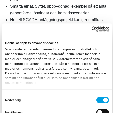
Smarta elnät. Syftet, uppbyggnad, exempel på ett antal
genomförda lösningar och framtidsscenarier.
Hur ett SCADA-anläggningsprojekt kan genomföras
på en anläggningsplats hos kund.
Denna webbplats använder cookies
Vi använder enhetsidentifierare för att anpassa innehållet och
annonserna till användarna, tillhandahålla funktioner för sociala
medier och analysera vår trafik. Vi vidarebefordrar även sådana
identifierare och annan information från din enhet till de sociala
Kursprogram
medier och annons- och analysföretag som vi samarbetar med.
Dessa kan i sin tur kombinera informationen med annan information
Dag 1
som du har tillhandahållit eller som de har samlat in när du har
använt deras tjänster.
Historia, allmänt och statistik
Vem är kursen för?
Övergripande beskrivning av elkraftnätet och dess
Samtyckesval
komponenter
Kursen lämpar sig för alla som söker övergripande
Nödvändig
Föreläsare
Magasinering
förståelse för elkraftsnät. Innehållet har också
Inställningar