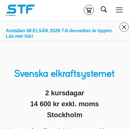
Sök
Kassa
Din varukorg är tom
Anmälan till ELSÄK 2026 7-8 december är öppen.
Läs mer här!
Du måste vara inloggad för att köpa kurser.
Logga in
eller
skapa nytt konto
ifall du inte redan har ett.
Klicka
här
för att komma till alla tillgängliga onlinekurser.
Svenska elkraftsystemet
2 kursdagar
14 600 kr exkl. moms
Stockholm