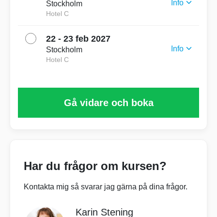
Info
Stockholm
Hotel C
Start 12 oktober 09:30
Slut 13 oktober 16:00
22 - 23 feb 2027
Info
Stockholm
Hotel C
Start 22 februari 09:30
Slut 23 februari 16:00
Gå vidare och boka
Har du frågor om kursen?
Kontakta mig så svarar jag gärna på dina frågor.
Karin Stening