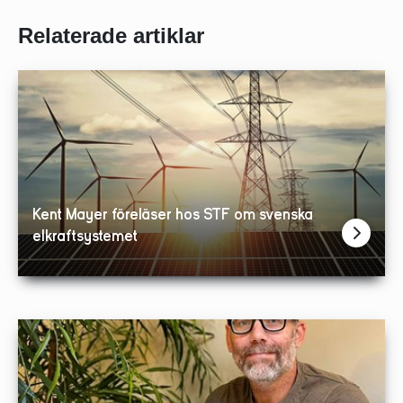
Relaterade artiklar
Kent Mayer föreläser hos STF om svenska
elkraftsystemet