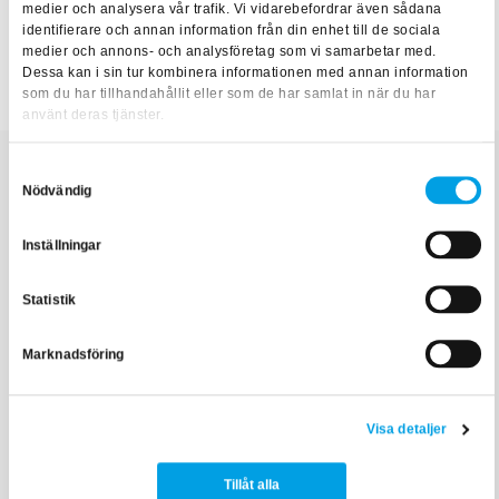
medier och analysera vår trafik. Vi vidarebefordrar även sådana
Diplomprogram
identifierare och annan information från din enhet till de sociala
medier och annons- och analysföretag som vi samarbetar med.
Dessa kan i sin tur kombinera informationen med annan information
Fastighetsförvaltning
som du har tillhandahållit eller som de har samlat in när du har
använt deras tjänster.
Samtyckesval
Nödvändig
Relaterade artiklar
Inställningar
Statistik
Marknadsföring
Visa detaljer
Tillåt alla