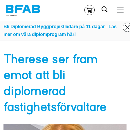
Sök
Kassa
Din varukorg är tom
Bli Diplomerad Byggprojektledare på 11 dagar - Läs
mer om våra diplomprogram här!
Du måste vara inloggad för att köpa kurser.
Logga in
eller
skapa nytt konto
ifall du inte redan har ett.
Therese ser fram
Klicka
här
för att komma till alla tillgängliga onlinekurser.
emot att bli
diplomerad
fastighetsförvaltare