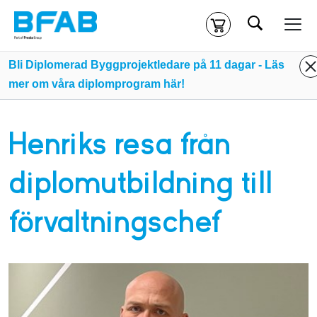
Sök
Kassa
Din varukorg är tom
Bli Diplomerad Byggprojektledare på 11 dagar - Läs
mer om våra diplomprogram här!
Du måste vara inloggad för att köpa kurser.
Logga in
eller
skapa nytt konto
ifall du inte redan har ett.
Henriks resa från
Klicka
här
för att komma till alla tillgängliga onlinekurser.
diplomutbildning till
förvaltningschef