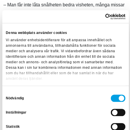
– Man får inte låta snålheten bedra visheten, många missar
helhetsperspektivet. Jag menar att vi kommer undan ganska
billigt om man ser på detta långsiktigt. Deras nya kunskaper
betalar av sig direkt i vår förvaltning och ökar på så sätt
Denna webbplats använder cookies
samtidigt bolagets värde. Dessutom skapar mina kollegors
Vi använder enhetsidentifierare för att anpassa innehållet och
ökade kompetens ett mervärde både för ägarna, bolaget
annonserna till användarna, tillhandahålla funktioner för sociala
medier och analysera vår trafik. Vi vidarebefordrar även sådana
som helhet men inte minst för våra hyresgäster.
identifierare och annan information från din enhet till de sociala
medier och annons- och analysföretag som vi samarbetar med.
Henrik avrundar med att säga
Dessa kan i sin tur kombinera informationen med annan information
som du har tillhandahållit eller som de har samlat in när du har
– Förvaltningen är kuggen i bolaget. Fungerar inte det har vi
använt deras tjänster.
inte en fungerande grund.
Samtyckesval
Nödvändig
Är du nyfiken på vilka utbildningar som Henrik investerat i
för sina medarbetare? Här kommer en lista:
Inställningar
Fastighetsmoms
Statistik