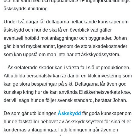
och har varit med och uppdaterat STF Ingenjörsutbildnings
åskskyddsutbildning.
Under två dagar får deltagarna heltäckande kunskaper om
åskskydd och hur de ska få en överblick vad gäller
eventuell hotbild mot anläggningar och byggnader. Johan
går, bland mycket annat, igenom de stora skadekostnader
som kan uppstå om man inte har ett åskskyddssystem.
– Åskrelaterade skador kan i värsta fall slå ut produktionen.
Att utbilda personalstyrkan är därför en klok investering som
kan ge stora besparingar på sikt. Deltagarna får även god
kunskap kring hur de kan använda Elsäkerhetsverkets krav,
det vill säga hur de följer svensk standard, berättar Johan.
De som går utbildningen
Åskskydd
får goda kunskaper om
hur de fastställer behovet av åskskyddssystem för sina eller
kundernas anläggningar. I utbildningen ingår även en