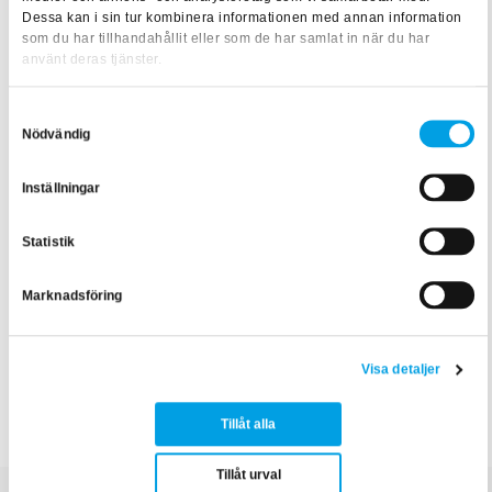
föreläsare Johan Bäckman lär dig om riskerna kring åska,
Dessa kan i sin tur kombinera informationen med annan information
som du har tillhandahållit eller som de har samlat in när du har
samt hur du utformar och underhåller ett väl fungerade
använt deras tjänster.
åskskydd. Du får även fördjupade kunskaper inom såväl
teoretisk som praktisk konstruktion av åsksäkra
Samtyckesval
Nödvändig
anläggningar och tekniska system.
Texten är skriven av:
Ida Viberg
, Content Creator inom
Inställningar
samhällsbyggnad
Statistik
Marknadsföring
Visa detaljer
Reläskydd
Tillåt alla
Tillåt urval