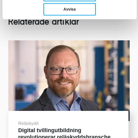
Avvisa
Relaterade artiklar
Reläskydd
Digital tvillingutbildning
revolutionerar reläskyddsbransche...