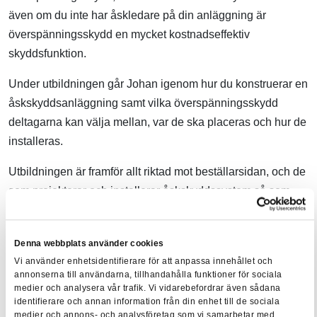
även om du inte har åskledare på din anläggning är
överspänningsskydd en mycket kostnadseffektiv
skyddsfunktion.
Under utbildningen går Johan igenom hur du konstruerar en
åskskyddsanläggning samt vilka överspänningsskydd
deltagarna kan välja mellan, var de ska placeras och hur de
installeras.
Utbildningen är framför allt riktad mot beställarsidan, och de
som projekterar och installerar åskskyddssystem så som
kommuner, fastighetsägare, anläggningsinnehavare,
elkonsulter och elkonstruktörer. Även installatörer kan dra
Denna webbplats använder cookies
stor nytta av kunskaperna.
Vi använder enhetsidentifierare för att anpassa innehållet och
annonserna till användarna, tillhandahålla funktioner för sociala
medier och analysera vår trafik. Vi vidarebefordrar även sådana
Om du vill få en heltäckande åskskyddsutbildning är det
identifierare och annan information från din enhet till de sociala
STF:s utbildning
Åskskydd
du ska gå! Vår uppskattade
medier och annons- och analysföretag som vi samarbetar med.