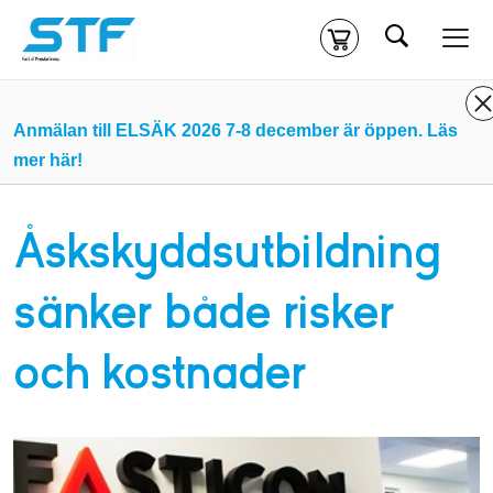
Sök
Kassa
Din varukorg är tom
Anmälan till ELSÄK 2026 7-8 december är öppen. Läs
mer här!
Du måste vara inloggad för att köpa kurser.
Logga in
eller
skapa nytt konto
ifall du inte redan har ett.
Åskskyddsutbildning
Klicka
här
för att komma till alla tillgängliga onlinekurser.
sänker både risker
och kostnader