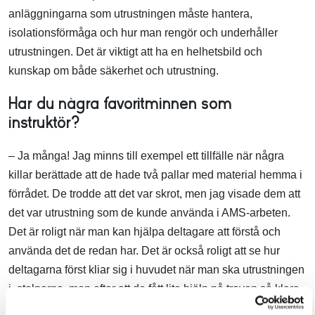
anläggningarna som utrustningen måste hantera,
isolationsförmåga och hur man rengör och underhåller
utrustningen. Det är viktigt att ha en helhetsbild och
kunskap om både säkerhet och utrustning.
Har du några favoritminnen som
instruktör?
– Ja många! Jag minns till exempel ett tillfälle när några
killar berättade att de hade två pallar med material hemma i
förrådet. De trodde att det var skrot, men jag visade dem att
det var utrustning som de kunde använda i AMS-arbeten.
Det är roligt när man kan hjälpa deltagare att förstå och
använda det de redan har. Det är också roligt att se hur
deltagarna först kliar sig i huvudet när man ska utrustningen
i stolparna, men efter att de fått lite hjälp på traven så klara
de det sedan galant!