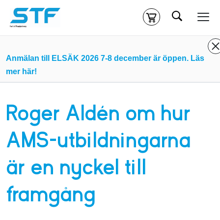
Sök
Kassa
Din varukorg är tom
Anmälan till ELSÄK 2026 7-8 december är öppen. Läs
mer här!
Du måste vara inloggad för att köpa kurser.
Logga in
eller
skapa nytt konto
ifall du inte redan har ett.
Roger Aldén om hur
Klicka
här
för att komma till alla tillgängliga onlinekurser.
AMS-utbildningarna
är en nyckel till
framgång