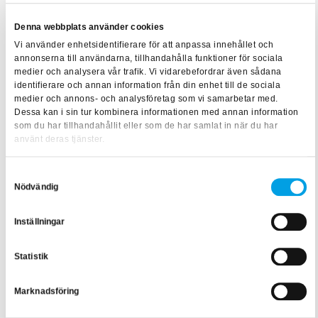
Denna webbplats använder cookies
Arbete med spänning (AMS) är en metod där du lär dig att
Vi använder enhetsidentifierare för att anpassa innehållet och
arbeta med el och avbrott på ett säkert sätt. Genom
STF:s
annonserna till användarna, tillhandahålla funktioner för sociala
medier och analysera vår trafik. Vi vidarebefordrar även sådana
kurser i AMS
kan du lära dig hur du kan arbeta med
identifierare och annan information från din enhet till de sociala
spänning på både låg- och högspänningsanläggningar.
medier och annons- och analysföretag som vi samarbetar med.
Kurserna inkluderar både teoretiska och praktiska moment,
Dessa kan i sin tur kombinera informationen med annan information
som du har tillhandahållit eller som de har samlat in när du har
vilket ger dig möjlighet att tillämpa dina kunskaper i
använt deras tjänster.
verkligheten och förbereda dig för att utföra
underhållsarbete på egen hand.
Samtyckesval
Nödvändig
Om du är nyfiken och vill veta mer är du välkommen att
kontakta utbildningsansvarig el & energi Marie-Louise
Inställningar
Wesslén på
marie-louise.wesslen@stf.se
alt. 070-631 02
03.
Statistik
Marknadsföring