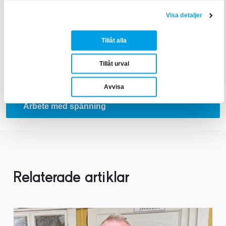
Texten är skriven av:
Ida Viberg
, Content Creator inom
samhällsbyggnad
Visa detaljer
Tillåt alla
Tillåt urval
Avvisa
Arbete med spänning
Relaterade artiklar