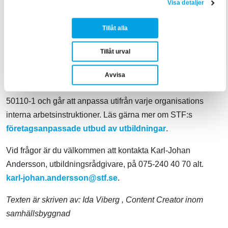
kunder och medarbetare. De tar också på sig ansvaret att
Visa detaljer
höja standarden för hela solenergibranschen. Företaget har
högt flygande målsättningar: befria världen från fossila
Tillåt alla
bränslen – och var en ledande aktör och föregångare vad
Tillåt urval
gäller
säkerhetsfrågor
.
Avvisa
Kurserna
ELSA
och
Elsäkerhetsledare
utgår från SS EN
50110-1 och går att anpassa utifrån varje organisations
interna arbetsinstruktioner. Läs gärna mer om STF:s
företagsanpassade utbud av utbildningar
.
Vid frågor är du välkommen att kontakta Karl-Johan
Andersson, utbildningsrådgivare, på 075-240 40 70 alt.
karl-johan.andersson@stf.se
.
Texten är skriven av:
Ida Viberg
, Content Creator inom
samhällsbyggnad