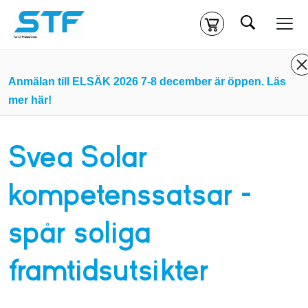
Sök
Kassa
Din varukorg är tom
Anmälan till ELSÄK 2026 7-8 december är öppen. Läs
mer här!
Du måste vara inloggad för att köpa kurser.
Logga in
eller
skapa nytt konto
ifall du inte redan har ett.
Svea Solar
Klicka
här
för att komma till alla tillgängliga onlinekurser.
kompetenssatsar –
spår soliga
framtidsutsikter