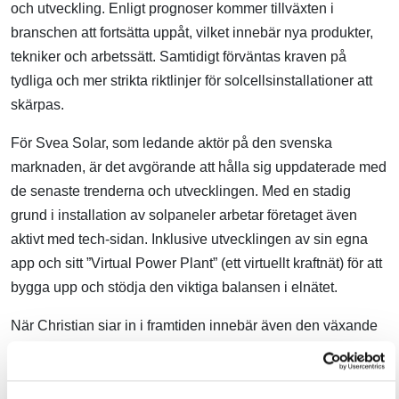
och utveckling. Enligt prognoser kommer tillväxten i
branschen att fortsätta uppåt, vilket innebär nya produkter,
tekniker och arbetssätt. Samtidigt förväntas kraven på
tydliga och mer strikta riktlinjer för solcellsinstallationer att
skärpas.
För Svea Solar, som ledande aktör på den svenska
marknaden, är det avgörande att hålla sig uppdaterade med
de senaste trenderna och utvecklingen. Med en stadig
grund i installation av solpaneler arbetar företaget även
aktivt med tech-sidan. Inklusive utvecklingen av sin egna
app och sitt ”Virtual Power Plant” (ett virtuellt kraftnät) för att
bygga upp och stödja den viktiga balansen i elnätet.
När Christian siar in i framtiden innebär även den växande
marknaden både nya utmaningar och möjligheter. Han
exemplifierar med behovet av att hantera äldre installationer
och att arbeta med återvinning och cirkulär ekonomi. Det är