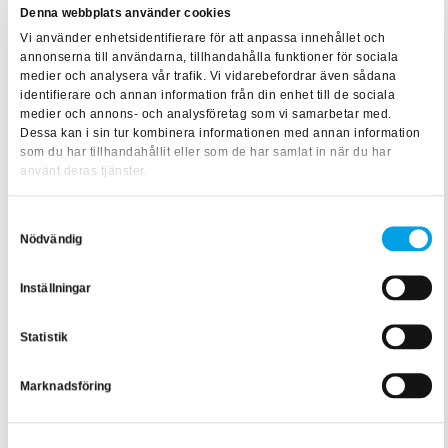
Denna webbplats använder cookies
något som Christian och hans kollegor på Svea Solar redan
Vi använder enhetsidentifierare för att anpassa innehållet och
har börjat jobba med och ser fram emot att utforska ännu
annonserna till användarna, tillhandahålla funktioner för sociala
medier och analysera vår trafik. Vi vidarebefordrar även sådana
mer i framtiden - och som alltid kommer säkerheten att vara
identifierare och annan information från din enhet till de sociala
deras främsta fokus!​
medier och annons- och analysföretag som vi samarbetar med.
Dessa kan i sin tur kombinera informationen med annan information
som du har tillhandahållit eller som de har samlat in när du har
Om Svea Solar
använt deras tjänster.
Visste du att Svea Solar
startades upp i en lägenhet i
Samtyckesval
Nödvändig
Stockholm
? Idag är företaget, som förser tusentals
privatpersoner, företag och markägare med
Inställningar
solenergilösningar, verksamt på sju marknader inom
Europa. Med visionen ”
att leda vägen framåt med solenergi
”
Statistik
fortsätter Svea Solar att visa vägen för resten av branschen.
Marknadsföring
Svea Solar, som är det ledande solenergiföretaget i
Sverige, strävar inte bara efter att öka säkerheten för sina