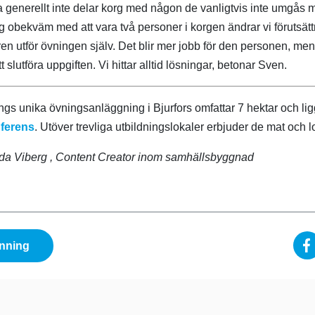
 generellt inte delar korg med någon de vanligtvis inte umgås
 obekväm med att vara två personer i korgen ändrar vi förutsätt
en utför övningen själv. Det blir mer jobb för den personen, men
t slutföra uppgiften. Vi hittar alltid lösningar, betonar Sven.
gs unika övningsanläggning i Bjurfors omfattar 7 hektar och ligge
nferens
. Utöver trevliga utbildningslokaler erbjuder de mat och l
Ida Viberg
, Content Creator inom samhällsbyggnad
nning