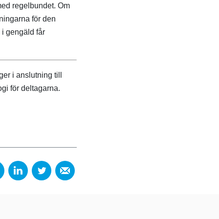
 med regelbundet. Om
ningarna för den
 i gengäld får
r i anslutning till
ogi för deltagarna.