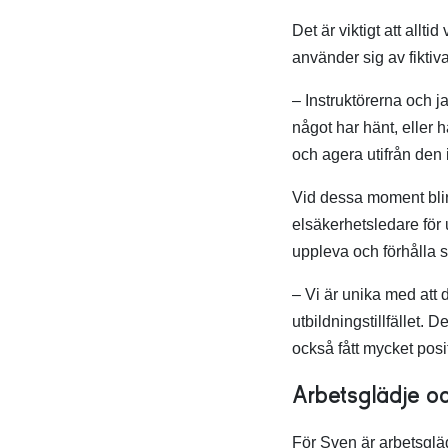
Det är viktigt att allt
använder sig av fiktiv
– Instruktörerna och j
något har hänt, eller h
och agera utifrån den 
Vid dessa moment blir 
elsäkerhetsledare för
uppleva och förhålla si
– Vi är unika med att 
utbildningstillfället. 
också fått mycket posi
Arbetsglädje o
För Sven är arbetsgläd