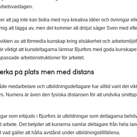
 arbetsvardagen.
r att jag inte kan bidra med nya kreativa idéer och övningar el
 mig att lägga av, men det kommer att dröja! säger Sven med efte
 vikten av att förmedla kunskap kring elsäkerhet och arbetsmiljöf
är viktigt att kursdeltagarna lämnar Bjurfors med goda kunskaper 
npassade arbetsinstruktioner för arbetet.
verka på plats men med distans
de medarbetare och utbildningsdeltagare har alltid varit det vikt
s. Numera är även den fysiska distansen för att undvika smittspr
ar som erbjuds i Bjurfors är utbildningar som deltagarna behöver 
itt arbete. Det betyder att kurserna samlar deltagare från hela land
ll vad gäller att hålla avstånd under utbildningstillfällena.