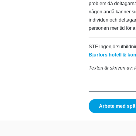
problem då deltagarna
någon ändå känner sig
individen och deltagar
personen mer tid för at
STF Ingenjörsutbildnin
Bjurfors hotell & ko
Texten är skriven av:
Arbete med spä