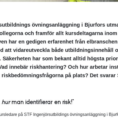
sutbildnings övningsanläggning i Bjurfors ut
kollegorna och framför allt kursdeltagarna inom
en har en gedigen erfarenhet från elbranschen
d att vidareutveckla både utbildningsinnehåll 
Säkerheten har som bekant alltid högsta priori
Vad innebär riskhantering? Och hur arbetar ins
g riskbedömningsfrågorna på plats? Det svarar 
r
hur
man identifierar en risk!”
kursledare på STF Ingenjörsutbildings övningsanläggning i Bjurf