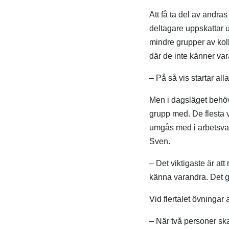
Att få ta del av andr
deltagare uppskattar u
mindre grupper av koll
där de inte känner var
– På så vis startar all
Men i dagsläget behöve
grupp med. De flesta v
umgås med i arbetsvar
Sven.
– Det viktigaste är att
känna varandra. Det gå
Vid flertalet övningar 
– När två personer ska 