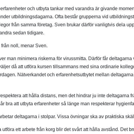
as erfarenheter och utbyta tankar med varandra är givande mom
nder utbildningsdagarna. Ofta består grupperna vid utbildningstil
egor från samma företag. Sven brukar därför vanligtvis dela upp
andra sedan tidigare.
a från noll, menar Sven.
r man minimera riskerna för virussmitta. Därför får deltagarna väl
äljer då att utföra kursen tillsammans med sina ordinarie kolle
dagen. Nätverkandet och erfarenhetsutbytet mellan deltagarna 
 respektera att hålla distans, men det hindrar ju inte deltagarna fr
r bra att utbyta erfarenheter så länge man respekterar hygienfa
arbetar deltagarna i stolpar. Vissa övningar ska av praktiska skäl 
utföra ett arbete från korg blir det svårt att hålla avstånd. Det b