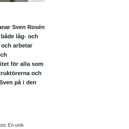
manar Sven Rosén
 både låg- och
 och arbetar
och
tet för alla som
truktörerna och
Sven på i den
ors. En unik