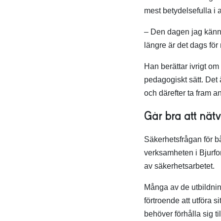
mest betydelsefulla i
– Den dagen jag känne
längre är det dags för
Han berättar ivrigt om
pedagogiskt sätt. Det 
och därefter ta fram a
Går bra att nät
Säkerhetsfrågan för bå
verksamheten i Bjurfor
av säkerhetsarbetet.
Många av de utbildning
förtroende att utföra s
behöver förhålla sig ti