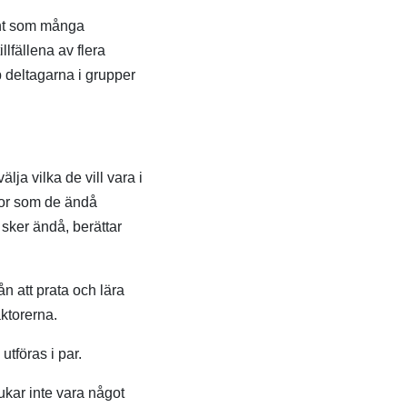
ent som många
lfällena av flera
 deltagarna i grupper
ja vilka de vill vara i
gor som de ändå
sker ändå, berättar
ån att prata och lära
ktorerna.
utföras i par.
rukar inte vara något