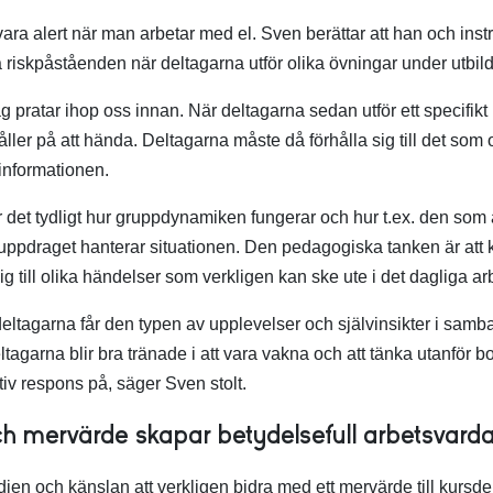
id vara alert när man arbetar med el. Sven berättar att han och ins
a riskpåståenden när deltagarna utför olika övningar under utbi
ag pratar ihop oss innan. När deltagarna sedan utför ett specifikt
åller på att hända. Deltagarna måste då förhålla sig till det som 
informationen.
det tydligt hur gruppdynamiken fungerar och hur t.ex. den som är
 uppdraget hanterar situationen. Den pedagogiska tanken är att 
g till olika händelser som verkligen kan ske ute i det dagliga arb
deltagarna får den typen av upplevelser och självinsikter i sam
Deltagarna blir bra tränade i att vara vakna och att tänka utanför
tiv respons på, säger Sven stolt.
ch mervärde skapar betydelsefull arbetsvard
jen och känslan att verkligen bidra med ett mervärde till kursde