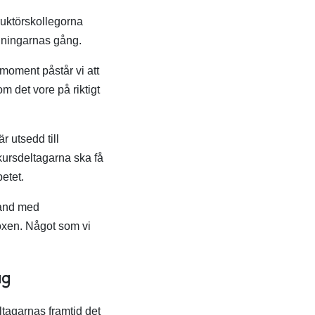
truktörskollegorna
ldningarnas gång.
 moment påstår vi att
om det vore på riktigt
 utsedd till
kursdeltagarna ska få
etet.
band med
 boxen. Något som vi
ag
ltagarnas framtid det