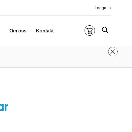
Logga in
Sök
Om oss
Kontakt
Kassa
g är tom
 inloggad för att köpa kurser.
Logga in
eller
onto
ifall du inte redan har ett.
 att komma till alla tillgängliga onlinekurser.
ar