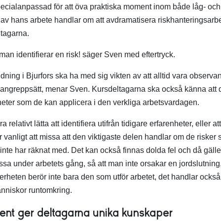
ecialanpassad för att öva praktiska moment inom både låg- oc
el av hans arbete handlar om att avdramatisera riskhanteringsarb
tagarna.
man identifierar en risk! säger Sven med eftertryck.
ldning i Bjurfors ska ha med sig vikten av att alltid vara observan
angreppsätt, menar Sven. Kursdeltagarna ska också känna att 
heter som de kan applicera i den verkliga arbetsvardagen.
relativt lätta att identifiera utifrån tidigare erfarenheter, eller att
vanligt att missa att den viktigaste delen handlar om de risker 
inte har räknat med. Det kan också finnas dolda fel och då gäller
a under arbetets gång, så att man inte orsakar en jordslutning, 
erheten berör inte bara den som utför arbetet, det handlar ocks
nniskor runtomkring.
t ger deltagarna unika kunskaper