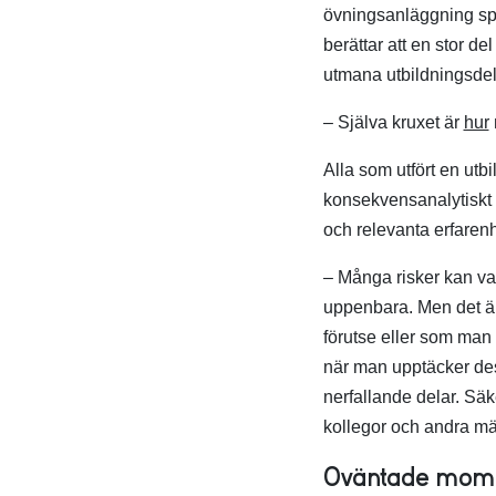
övningsanläggning sp
berättar att en stor d
utmana utbildningsdel
– Själva kruxet är
hur
Alla som utfört en utbi
konsekvensanalytiskt 
och relevanta erfaren
– Många risker kan vara 
uppenbara. Men det är 
förutse eller som man 
när man upptäcker dess
nerfallande delar. Säk
kollegor och andra mä
Oväntade momen