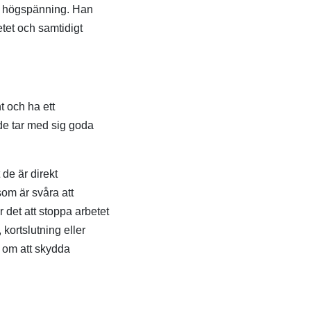
h högspänning. Han
etet och samtidigt
t och ha ett
de tar med sig goda
 de är direkt
som är svåra att
 det att stoppa arbetet
kortslutning eller
å om att skydda