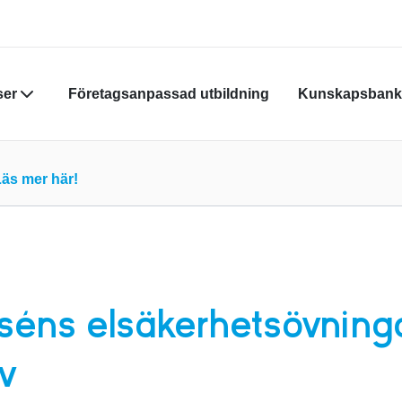
ser
Företagsanpassad utbildning
Kunskapsbank
Din varukor
äs mer här!
Du måste vara
skapa nytt k
Klicka
här
för
séns elsäkerhetsövning
iv