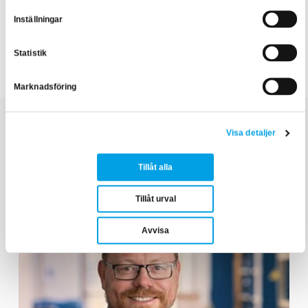
Inställningar
Statistik
Reläskydd
Marknadsföring
Visa detaljer
Relaterade artiklar
Tillåt alla
Tillåt urval
Avvisa