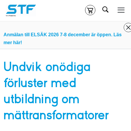
Sök
Kassa
Din varukorg är tom
Anmälan till ELSÄK 2026 7-8 december är öppen. Läs
mer här!
Du måste vara inloggad för att köpa kurser.
Logga in
eller
skapa nytt konto
ifall du inte redan har ett.
Undvik onödiga
Klicka
här
för att komma till alla tillgängliga onlinekurser.
förluster med
utbildning om
mättransformatorer