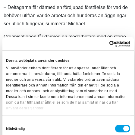
– Deltagarna får därmed en fördjupad förståelse för vad de
behöver utifrån var de arbetar och hur deras anläggningar
ser ut och fungerar, summerar Michael.
Organisationen får därmed en medarbetare med en större
förståelse för utrustningen , vilket i förlängningen är positivt
för anläggningen.
Denna webbplats använder cookies
Vi använder enhetsidentifierare för att anpassa innehållet och
Vill du få heltäckande kunskap om mättransformatorns
annonserna till användarna, tillhandahålla funktioner för sociala
egenskaper, begränsningar och funktion? Då är
medier och analysera vår trafik. Vi vidarebefordrar även sådana
identifierare och annan information från din enhet till de sociala
Mättransformatorer
rätt utbildning för dig!
medier och annons- och analysföretag som vi samarbetar med.
Dessa kan i sin tur kombinera informationen med annan information
Texten är skriven av:
Ida Viberg
, Content Creator inom
som du har tillhandahållit eller som de har samlat in när du har
samhällsbyggnad
använt deras tjänster.
Samtyckesval
Nödvändig