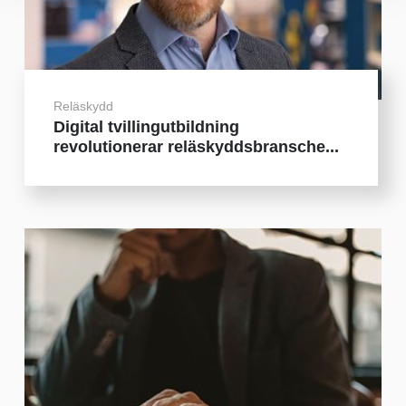
Reläskydd
Digital tvillingutbildning
revolutionerar reläskyddsbransche...