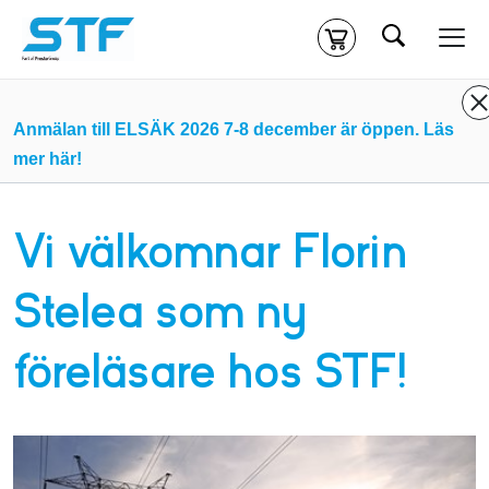
Sök
Kassa
Din varukorg är tom
Anmälan till ELSÄK 2026 7-8 december är öppen. Läs
mer här!
Du måste vara inloggad för att köpa kurser.
Logga in
eller
skapa nytt konto
ifall du inte redan har ett.
Vi välkomnar Florin
Klicka
här
för att komma till alla tillgängliga onlinekurser.
Stelea som ny
föreläsare hos STF!