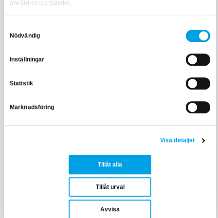
använt deras tjänster.
Samtyckesval
Nödvändig
Inställningar
Statistik
Marknadsföring
Visa detaljer
Reläskydd
Digital tvillingutbildning
Tillåt alla
revolutionerar reläskyddsbransche...
Tillåt urval
Avvisa