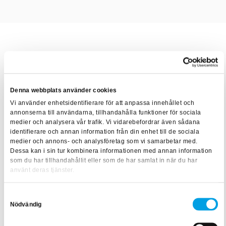
Kursens mål
Att få ökade kunskaper om projektering och underhåll av
Denna webbplats använder cookies
blybatterier, UPS-enheter och likströmssystem.
Vi använder enhetsidentifierare för att anpassa innehållet och
annonserna till användarna, tillhandahålla funktioner för sociala
medier och analysera vår trafik. Vi vidarebefordrar även sådana
identifierare och annan information från din enhet till de sociala
medier och annons- och analysföretag som vi samarbetar med.
Innehåll i kurs
Dessa kan i sin tur kombinera informationen med annan information
som du har tillhandahållit eller som de har samlat in när du har
använt deras tjänster.
• Batteriteknologi, allmänt med fördjupning i bly och
litiumbatterier
Samtyckesval
• UPS-anläggningar
Nödvändig
• Olika system lösningar och funktion, bland annat DC vs