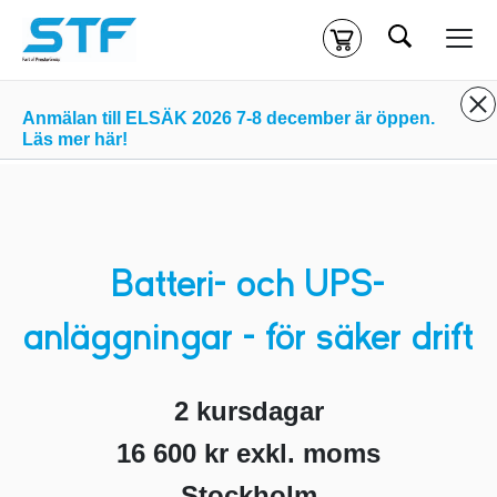
Sök
Kassa
Din varukorg är tom
Anmälan till ELSÄK 2026 7-8 december är öppen.
Läs mer här!
Du måste vara inloggad för att köpa kurser.
Logga in
eller
skapa nytt konto
ifall du inte redan har ett.
Klicka
här
för att komma till alla tillgängliga onlinekurser.
Batteri- och UPS-
anläggningar – för säker drift
2 kursdagar
16 600 kr exkl. moms
Stockholm