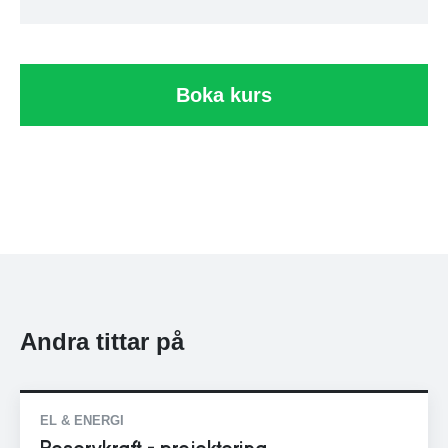
Regelverk
sprida kunskap inom området i många år till.
- UPS, allmänt
Sedan 1996 driver han konsultfirman Ulriha
UPS, el
där Hans åtar sig olika typer av
Boka kurs
konsultuppdrag kopplat till sina kunskaper
Med reservation för eventuella ändringar i programmet.
inom reservkraftsområdet, där han även har
god erfarenhet av svaga nät. Ett
återkommande uppdrag sedan fler år är som
uppskattad föreläsare åt STF
Ingenjörsutbildning.
Andra tittar på
EL & ENERGI