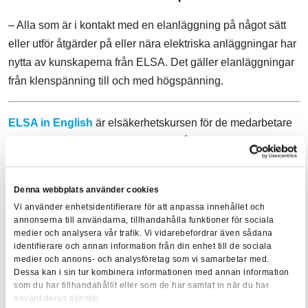
– Alla som är i kontakt med en elanläggning på något sätt
eller utför åtgärder på eller nära elektriska anläggningar har
nytta av kunskaperna från ELSA. Det gäller elanläggningar
från klenspänning till och med högspänning.
ELSA in English
är elsäkerhetskursen för de medarbetare
som inte har svenska som modersmål. Kursen är till för alla
som arbetar inom, eller med, industriella elanläggningar,
elinstallationer i bostäder och liknande anläggningar. Efter
Denna webbplats använder cookies
avslutad kurs har deltagarna god kunskap om hur de
Vi använder enhetsidentifierare för att anpassa innehållet och
förebygger elolycksfall genom hur de använder den
annonserna till användarna, tillhandahålla funktioner för sociala
anpassade säkerhetsanvisningen ELSA.
medier och analysera vår trafik. Vi vidarebefordrar även sådana
identifierare och annan information från din enhet till de sociala
medier och annons- och analysföretag som vi samarbetar med.
Du är varmt välkommen att kontakta Andreas Carlsson för
Dessa kan i sin tur kombinera informationen med annan information
mer information om hur vi kan hjälpa dig och din
som du har tillhandahållit eller som de har samlat in när du har
använt deras tjänster.
organisation: 076-540 07 78 alt.
andreas.carlsson@stf.se
.