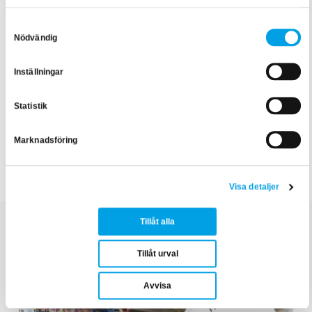
Texten är skriven av:
Ida Viberg
, Content Creator inom
Samtyckesval
Nödvändig
samhällsbyggnad
Inställningar
Statistik
Marknadsföring
Elsäkerhet & föreskrifter
Visa detaljer
Tillåt alla
Tillåt urval
Relaterade artiklar
Avvisa