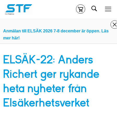
Sök
Kassa
Din varukorg är tom
Anmälan till ELSÄK 2026 7-8 december är öppen. Läs
mer här!
Du måste vara inloggad för att köpa kurser.
Logga in
eller
skapa nytt konto
ifall du inte redan har ett.
ELSÄK-22: Anders
Klicka
här
för att komma till alla tillgängliga onlinekurser.
Richert ger rykande
heta nyheter från
Elsäkerhetsverket