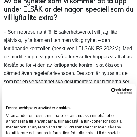
Av de nyheter som vi kommer att ta upp
under ELSÄK är det någon speciell som du
vill lyfta lite extra?
– Som representant för Elsäkerhetsverket vill jag, lite
själviskt, lyfta fram en liten men viktig nyhet – den
fortlöpande kontrollen (beskriven i ELSÄK-FS 2022:3). Med
de modifieringar vi gjort i våra föreskrifter hoppas vi att allas
förståelse för vikten av fortlöpande kontroll ska öka och
därmed även regelefterlevnaden. Det som är nytt är att de
som har en verksamhet ska dokumentera hur rutinerna ser
ut. Men att alla som är innehavare ska genomföra en
fortlöpande kontroll är ingen förändring jämfört med tidigare.
Denna webbplats använder cookies
Vi använder enhetsidentifierare för att anpassa innehållet och
Vill du höra mer om aktuella nyheter från Elsäkerhetsverket
annonserna till användarna, tillhandahålla funktioner för sociala
och även ta del av flera andra intressanta
medier och analysera vår trafik. Vi vidarebefordrar även sådana
branschföreläsare? Under
Elsäkerhetsdagarna 2022
får
identifierare och annan information från din enhet till de sociala