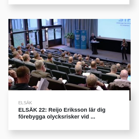
ELSÄK
ELSÄK 22: Reijo Eriksson lär dig
förebygga olycksrisker vid ...