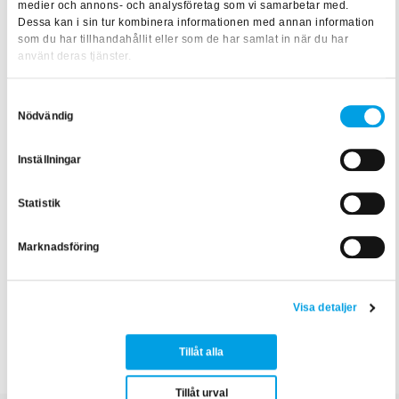
medier och annons- och analysföretag som vi samarbetar med.
du möjlighet följa utvecklingen i elbranschen o
ch få en
Dessa kan i sin tur kombinera informationen med annan information
djupare inblick i de förändringar som påverkar branschens
som du har tillhandahållit eller som de har samlat in när du har
använt deras tjänster.
olika aktörer samtidigt som vi följer nya standarder, direktiv
och ny lagsstiftning. Säkra din plats redan idag!
Samtyckesval
Nödvändig
Texten är skriven av:
Ida Viberg
, Content Creator inom
samhällsbyggnad
Inställningar
Statistik
Marknadsföring
Visa detaljer
ELSÄK
Elsäkerhet & föreskrifter
Tillåt alla
Tillåt urval